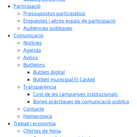
Participació
Pressupostos participatius
Enquestes i altres espais de participació
Audiències públiques
Comunicació
Notícies
Agenda
Avisos
Butlletins
Butlletí digital
Butlletí municipal El Castell
Transparència
Cost de les campanyes institucionals
Bones pràctiques de comunicació pública
Contacte
Hemeroteca
Treball i economia
Ofertes de feina