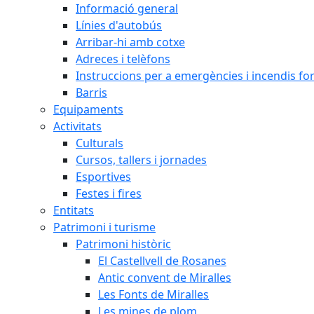
Informació general
Línies d'autobús
Arribar-hi amb cotxe
Adreces i telèfons
Instruccions per a emergències i incendis for
Barris
Equipaments
Activitats
Culturals
Cursos, tallers i jornades
Esportives
Festes i fires
Entitats
Patrimoni i turisme
Patrimoni històric
El Castellvell de Rosanes
Antic convent de Miralles
Les Fonts de Miralles
Les mines de plom