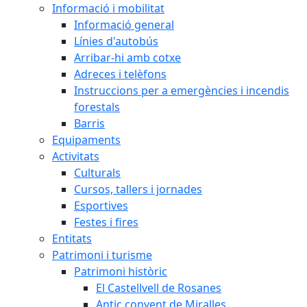
Informació i mobilitat
Informació general
Línies d'autobús
Arribar-hi amb cotxe
Adreces i telèfons
Instruccions per a emergències i incendis
forestals
Barris
Equipaments
Activitats
Culturals
Cursos, tallers i jornades
Esportives
Festes i fires
Entitats
Patrimoni i turisme
Patrimoni històric
El Castellvell de Rosanes
Antic convent de Miralles