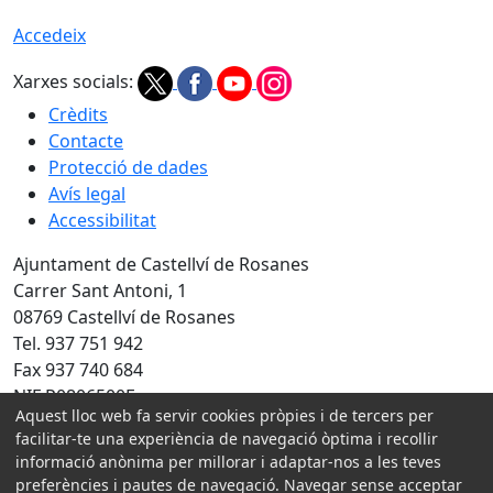
Accedeix
Xarxes socials:
Crèdits
Contacte
Protecció de dades
Avís legal
Accessibilitat
Ajuntament de Castellví de Rosanes
Carrer Sant Antoni, 1
08769 Castellví de Rosanes
Tel. 937 751 942
Fax 937 740 684
NIF P0806500E
Aquest lloc web fa servir cookies pròpies i de tercers per
Amb la col·laboració de:
facilitar-te una experiència de navegació òptima i recollir
informació anònima per millorar i adaptar-nos a les teves
preferències i pautes de navegació. Navegar sense acceptar