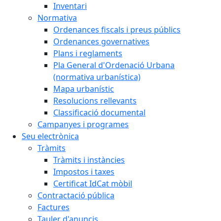
Inventari
Normativa
Ordenances fiscals i preus públics
Ordenances governatives
Plans i reglaments
Pla General d'Ordenació Urbana
(normativa urbanística)
Mapa urbanístic
Resolucions rellevants
Classificació documental
Campanyes i programes
Seu electrònica
Tràmits
Tràmits i instàncies
Impostos i taxes
Certificat IdCat mòbil
Contractació pública
Factures
Tauler d'anuncis