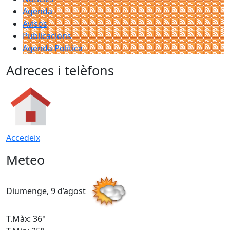
Agenda
Avisos
Publicacions
Agenda Política
Adreces i telèfons
Accedeix
Meteo
Diumenge, 9 d’agost
D
T.Màx: 36°
T