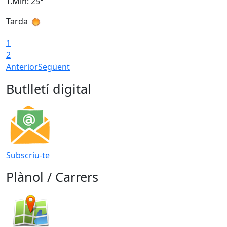
T.Min: 25°
T
Tarda
T
1
2
Anterior
Següent
Butlletí digital
Subscriu-te
Plànol / Carrers