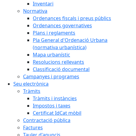
Inventari
Normativa
Ordenances fiscals i preus públics
Ordenances governatives
Plans i reglaments
Pla General d'Ordenació Urbana
(normativa urbanística)
Mapa urbanístic
Resolucions rellevants
Classificació documental
Campanyes i programes
Seu electrònica
Tràmits
Tràmits i instàncies
Impostos i taxes
Certificat IdCat mòbil
Contractació pública
Factures
Tauler d'anuncis