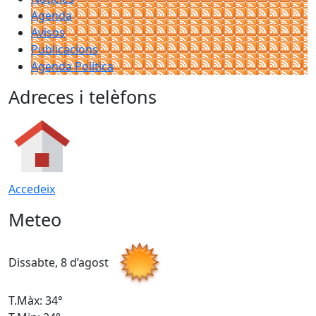
Agenda
Avisos
Publicacions
Agenda Política
Adreces i telèfons
Accedeix
Meteo
Dissabte, 8 d’agost
D
T.Màx: 34°
T