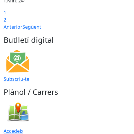
T.Min: 24°
T
1
2
Anterior
Següent
Butlletí digital
Subscriu-te
Plànol / Carrers
Accedeix