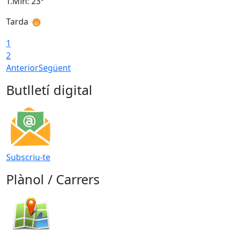
T.Min: 23°
T
Tarda
1
2
Anterior
Següent
Butlletí digital
Subscriu-te
Plànol / Carrers