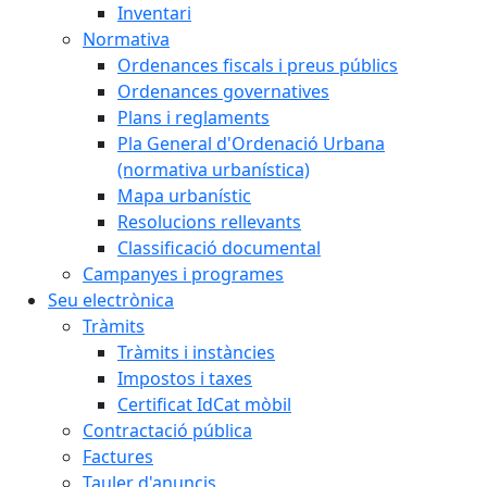
Inventari
Normativa
Ordenances fiscals i preus públics
Ordenances governatives
Plans i reglaments
Pla General d'Ordenació Urbana
(normativa urbanística)
Mapa urbanístic
Resolucions rellevants
Classificació documental
Campanyes i programes
Seu electrònica
Tràmits
Tràmits i instàncies
Impostos i taxes
Certificat IdCat mòbil
Contractació pública
Factures
Tauler d'anuncis