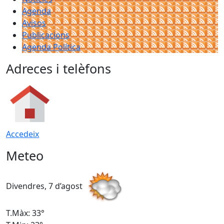
Agenda
Avisos
Publicacions
Agenda Política
Adreces i telèfons
Accedeix
Meteo
Divendres, 7 d’agost
D
T.Màx: 33°
T