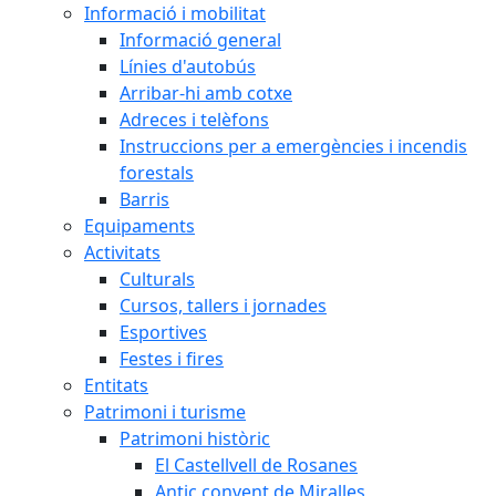
Informació i mobilitat
Informació general
Línies d'autobús
Arribar-hi amb cotxe
Adreces i telèfons
Instruccions per a emergències i incendis
forestals
Barris
Equipaments
Activitats
Culturals
Cursos, tallers i jornades
Esportives
Festes i fires
Entitats
Patrimoni i turisme
Patrimoni històric
El Castellvell de Rosanes
Antic convent de Miralles