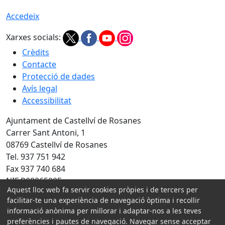
Accedeix
Xarxes socials:
Crèdits
Contacte
Protecció de dades
Avís legal
Accessibilitat
Ajuntament de Castellví de Rosanes
Carrer Sant Antoni, 1
08769 Castellví de Rosanes
Tel. 937 751 942
Fax 937 740 684
NIF P0806500E
Aquest lloc web fa servir cookies pròpies i de tercers per
Amb la col·laboració de:
facilitar-te una experiència de navegació òptima i recollir
informació anònima per millorar i adaptar-nos a les teves
preferències i pautes de navegació. Navegar sense acceptar