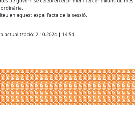
ntes de govern se celebren el primer i tercer dilluns de mes
ordinària.
teu en aquest espai l'acta de la sessió.
cebook
X
a actualització: 2.10.2024 | 14:54