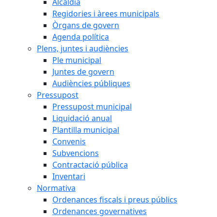
Alcaldia
Regidories i àrees municipals
Òrgans de govern
Agenda política
Plens, juntes i audiències
Ple municipal
Juntes de govern
Audiències públiques
Pressupost
Pressupost municipal
Liquidació anual
Plantilla municipal
Convenis
Subvencions
Contractació pública
Inventari
Normativa
Ordenances fiscals i preus públics
Ordenances governatives