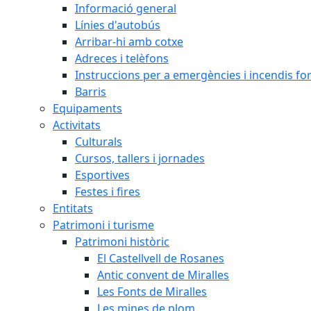
Informació general
Línies d'autobús
Arribar-hi amb cotxe
Adreces i telèfons
Instruccions per a emergències i incendis for
Barris
Equipaments
Activitats
Culturals
Cursos, tallers i jornades
Esportives
Festes i fires
Entitats
Patrimoni i turisme
Patrimoni històric
El Castellvell de Rosanes
Antic convent de Miralles
Les Fonts de Miralles
Les mines de plom