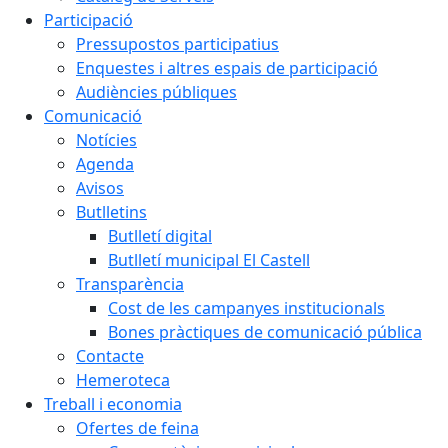
Participació
Pressupostos participatius
Enquestes i altres espais de participació
Audiències públiques
Comunicació
Notícies
Agenda
Avisos
Butlletins
Butlletí digital
Butlletí municipal El Castell
Transparència
Cost de les campanyes institucionals
Bones pràctiques de comunicació pública
Contacte
Hemeroteca
Treball i economia
Ofertes de feina