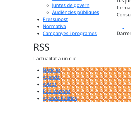
Les ju
Juntes de govern
forma 
Audiències públiques
Consul
Pressupost
Fa
Normativa
Campanyes i programes
Darrer
RSS
L'actualitat a un clic
Notícies
Agenda
Avisos
Publicacions
Agenda Política