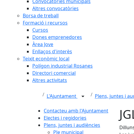
Convocatòries municipals
Altres convocatòries
Borsa de treball
Formació i recursos
Cursos
Dones emprenedores
Àrea Jove
Enllaços d'interès
Teixit econòmic local
Polígon industrial Rosanes
Directori comercial
Altres activitats
L'Ajuntament
Plens, juntes i a
JG
Contacteu amb l'Ajuntament
Electes i regidories
Plens, juntes i audiències
Dillun
Ple municipal