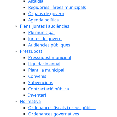
Alcaldia
Regidories i àrees municipals
Òrgans de govern
Agenda política
Plens, juntes i audiències
Ple municipal
Juntes de govern
Audiències públiques
Pressupost
Pressupost municipal
Liquidació anual
Plantilla municipal
Convenis
Subvencions
Contractació pública
Inventari
Normativa
Ordenances fiscals i preus públics
Ordenances governatives