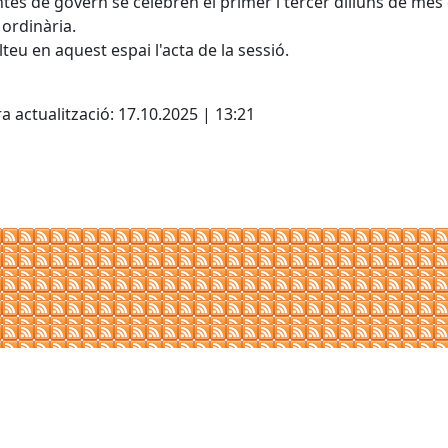
ntes de govern se celebren el primer i tercer dilluns de mes
ordinària.
teu en aquest espai l'acta de la sessió.
cebook
X
a actualització: 17.10.2025 | 13:21