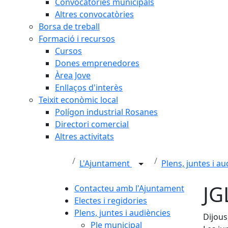
Convocatòries municipals
Altres convocatòries
Borsa de treball
Formació i recursos
Cursos
Dones emprenedores
Àrea Jove
Enllaços d'interès
Teixit econòmic local
Polígon industrial Rosanes
Directori comercial
Altres activitats
L'Ajuntament
Plens, juntes i a
JG
Contacteu amb l'Ajuntament
Electes i regidories
Plens, juntes i audiències
Dijous
Ple municipal