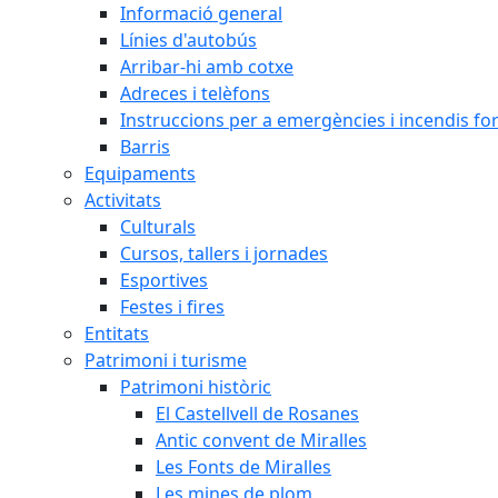
Informació general
Línies d'autobús
Arribar-hi amb cotxe
Adreces i telèfons
Instruccions per a emergències i incendis for
Barris
Equipaments
Activitats
Culturals
Cursos, tallers i jornades
Esportives
Festes i fires
Entitats
Patrimoni i turisme
Patrimoni històric
El Castellvell de Rosanes
Antic convent de Miralles
Les Fonts de Miralles
Les mines de plom