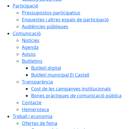
Participació
Pressupostos participatius
Enquestes i altres espais de participació
Audiències públiques
Comunicació
Notícies
Agenda
Avisos
Butlletins
Butlletí digital
Butlletí municipal El Castell
Transparència
Cost de les campanyes institucionals
Bones pràctiques de comunicació pública
Contacte
Hemeroteca
Treball i economia
Ofertes de feina