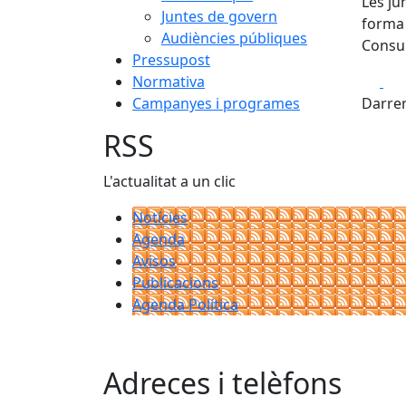
Les ju
Juntes de govern
forma 
Audiències públiques
Consul
Pressupost
Fa
Normativa
Campanyes i programes
Darrer
RSS
L'actualitat a un clic
Notícies
Agenda
Avisos
Publicacions
Agenda Política
Adreces i telèfons