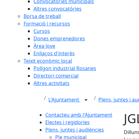
Convocatòries municipals
Altres convocatòries
Borsa de treball
Formació i recursos
Cursos
Dones emprenedores
Àrea Jove
Enllaços d'interès
Teixit econòmic local
Polígon industrial Rosanes
Directori comercial
Altres activitats
L'Ajuntament
Plens, juntes i a
JG
Contacteu amb l'Ajuntament
Electes i regidories
Plens, juntes i audiències
Dillun
Ple municipal