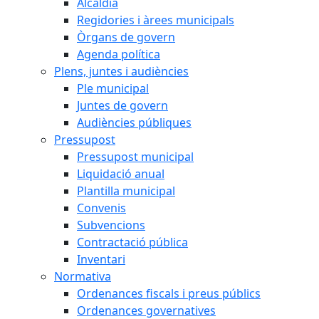
Alcaldia
Regidories i àrees municipals
Òrgans de govern
Agenda política
Plens, juntes i audiències
Ple municipal
Juntes de govern
Audiències públiques
Pressupost
Pressupost municipal
Liquidació anual
Plantilla municipal
Convenis
Subvencions
Contractació pública
Inventari
Normativa
Ordenances fiscals i preus públics
Ordenances governatives