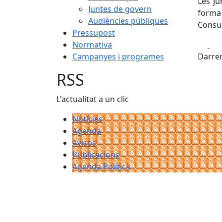
Les ju
Juntes de govern
forma 
Audiències públiques
Consul
Pressupost
Fa
Normativa
Campanyes i programes
Darrer
RSS
L'actualitat a un clic
Notícies
Agenda
Avisos
Publicacions
Agenda Política