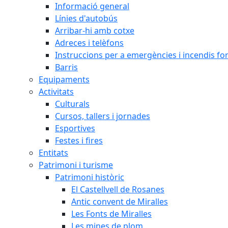
Informació general
Línies d'autobús
Arribar-hi amb cotxe
Adreces i telèfons
Instruccions per a emergències i incendis for
Barris
Equipaments
Activitats
Culturals
Cursos, tallers i jornades
Esportives
Festes i fires
Entitats
Patrimoni i turisme
Patrimoni històric
El Castellvell de Rosanes
Antic convent de Miralles
Les Fonts de Miralles
Les mines de plom