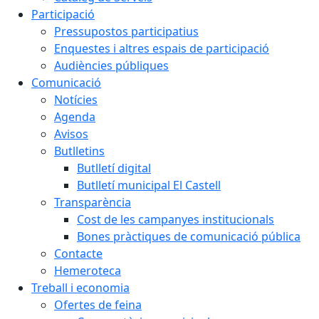
Participació
Pressupostos participatius
Enquestes i altres espais de participació
Audiències públiques
Comunicació
Notícies
Agenda
Avisos
Butlletins
Butlletí digital
Butlletí municipal El Castell
Transparència
Cost de les campanyes institucionals
Bones pràctiques de comunicació pública
Contacte
Hemeroteca
Treball i economia
Ofertes de feina