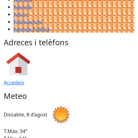
Agenda
Avisos
Publicacions
Agenda Política
Adreces i telèfons
Accedeix
Meteo
Dissabte, 8 d’agost
D
T.Màx: 34°
T