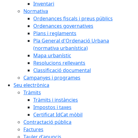
Inventari
Normativa
Ordenances fiscals i preus públics
Ordenances governatives
Plans i reglaments
Pla General d'Ordenació Urbana
(normativa urbanística)
Mapa urbanístic
Resolucions rellevants
Classificació documental
Campanyes i programes
Seu electrònica
Tràmits
Tràmits i instàncies
Impostos i taxes
Certificat IdCat mòbil
Contractació pública
Factures
Tauler d'anuncis