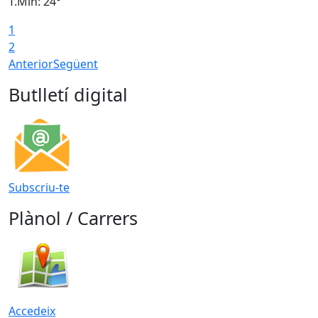
T.Min: 24°
T
1
2
Anterior
Següent
Butlletí digital
Subscriu-te
Plànol / Carrers
Accedeix