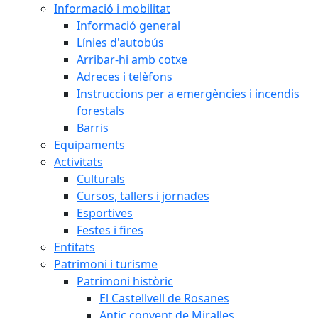
Informació i mobilitat
Informació general
Línies d'autobús
Arribar-hi amb cotxe
Adreces i telèfons
Instruccions per a emergències i incendis
forestals
Barris
Equipaments
Activitats
Culturals
Cursos, tallers i jornades
Esportives
Festes i fires
Entitats
Patrimoni i turisme
Patrimoni històric
El Castellvell de Rosanes
Antic convent de Miralles