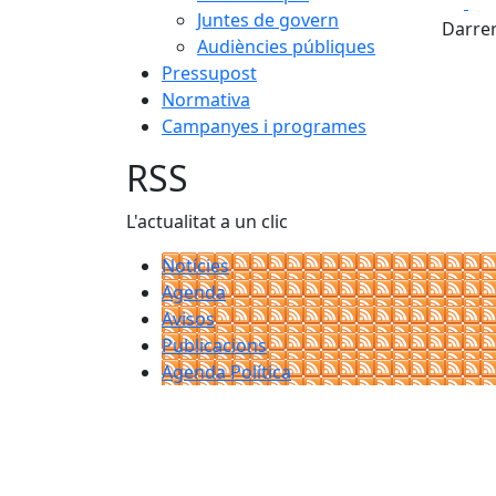
Fa
Juntes de govern
Darrer
Audiències públiques
Pressupost
Normativa
Campanyes i programes
RSS
L'actualitat a un clic
Notícies
Agenda
Avisos
Publicacions
Agenda Política