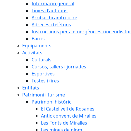
Informació general
Línies d'autobús
Arribar-hi amb cotxe
Adreces i telèfons
Instruccions per a emergències i incendis for
Barris
Equipaments
Activitats
Culturals
Cursos, tallers i jornades
Esportives
Festes i fires
Entitats
Patrimoni i turisme
Patrimoni històric
El Castellvell de Rosanes
Antic convent de Miralles
Les Fonts de Miralles
Les mines de plom