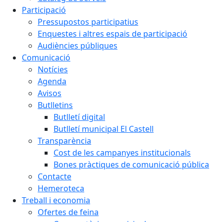
Participació
Pressupostos participatius
Enquestes i altres espais de participació
Audiències públiques
Comunicació
Notícies
Agenda
Avisos
Butlletins
Butlletí digital
Butlletí municipal El Castell
Transparència
Cost de les campanyes institucionals
Bones pràctiques de comunicació pública
Contacte
Hemeroteca
Treball i economia
Ofertes de feina