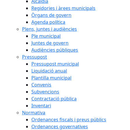
Alcaldia
Regidories i àrees municipals
Òrgans de govern
Agenda política
Plens, juntes i audiències
Ple municipal
Juntes de govern
Audiències públiques
Pressupost
Pressupost municipal
Liquidació anual
Plantilla municipal
Convenis
Subvencions
Contractació pública
Inventari
Normativa
Ordenances fiscals i preus públics
Ordenances governatives