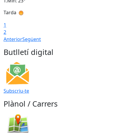
T.Min: 23°
T
Tarda
1
2
Anterior
Següent
Butlletí digital
Subscriu-te
Plànol / Carrers