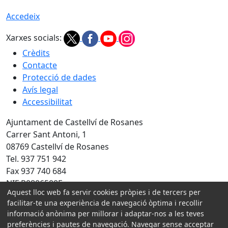
Accedeix
Xarxes socials:
Crèdits
Contacte
Protecció de dades
Avís legal
Accessibilitat
Ajuntament de Castellví de Rosanes
Carrer Sant Antoni, 1
08769 Castellví de Rosanes
Tel. 937 751 942
Fax 937 740 684
NIF P0806500E
Aquest lloc web fa servir cookies pròpies i de tercers per
Amb la col·laboració de:
facilitar-te una experiència de navegació òptima i recollir
informació anònima per millorar i adaptar-nos a les teves
preferències i pautes de navegació. Navegar sense acceptar