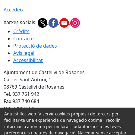
Accedeix
Xarxes socials:
Crèdits
Contacte
Protecció de dades
Avís legal
Accessibilitat
Ajuntament de Castellví de Rosanes
Carrer Sant Antoni, 1
08769 Castellví de Rosanes
Tel. 937 751 942
Fax 937 740 684
NIF P0806500E
Aquest lloc web fa servir cookies pròpies i de tercers per
Amb la col·laboració de:
facilitar-te una experiència de navegació òptima i recollir
informació anònima per millorar i adaptar-nos a les teves
preferències i pautes de navegació. Navegar sense acceptar