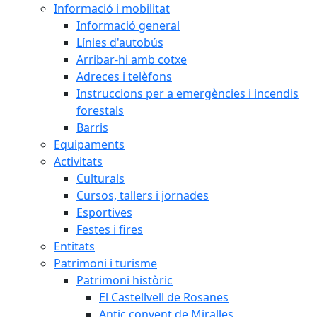
Informació i mobilitat
Informació general
Línies d'autobús
Arribar-hi amb cotxe
Adreces i telèfons
Instruccions per a emergències i incendis
forestals
Barris
Equipaments
Activitats
Culturals
Cursos, tallers i jornades
Esportives
Festes i fires
Entitats
Patrimoni i turisme
Patrimoni històric
El Castellvell de Rosanes
Antic convent de Miralles