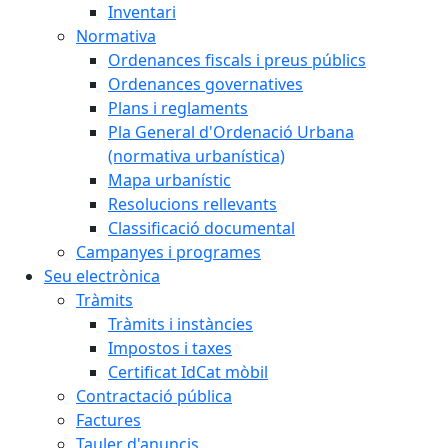
Inventari
Normativa
Ordenances fiscals i preus públics
Ordenances governatives
Plans i reglaments
Pla General d'Ordenació Urbana
(normativa urbanística)
Mapa urbanístic
Resolucions rellevants
Classificació documental
Campanyes i programes
Seu electrònica
Tràmits
Tràmits i instàncies
Impostos i taxes
Certificat IdCat mòbil
Contractació pública
Factures
Tauler d'anuncis