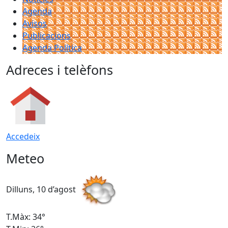
Agenda
Avisos
Publicacions
Agenda Política
Adreces i telèfons
Accedeix
Meteo
Dilluns, 10 d’agost
D
T.Màx: 34°
T