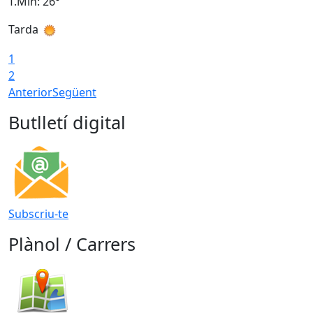
T.Min: 26°
T
Tarda
T
1
2
Anterior
Següent
Butlletí digital
Subscriu-te
Plànol / Carrers