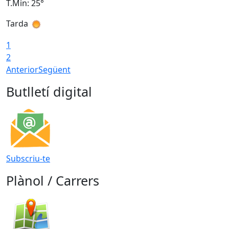
T.Min: 25°
T
Tarda
T
1
2
Anterior
Següent
Butlletí digital
Subscriu-te
Plànol / Carrers