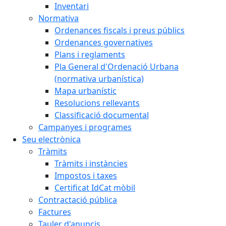
Inventari
Normativa
Ordenances fiscals i preus públics
Ordenances governatives
Plans i reglaments
Pla General d'Ordenació Urbana
(normativa urbanística)
Mapa urbanístic
Resolucions rellevants
Classificació documental
Campanyes i programes
Seu electrònica
Tràmits
Tràmits i instàncies
Impostos i taxes
Certificat IdCat mòbil
Contractació pública
Factures
Tauler d'anuncis