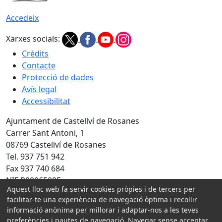
Accedeix
Xarxes socials:
Crèdits
Contacte
Protecció de dades
Avís legal
Accessibilitat
Ajuntament de Castellví de Rosanes
Carrer Sant Antoni, 1
08769 Castellví de Rosanes
Tel. 937 751 942
Fax 937 740 684
NIF P0806500E
Aquest lloc web fa servir cookies pròpies i de tercers per
Amb la col·laboració de:
facilitar-te una experiència de navegació òptima i recollir
informació anònima per millorar i adaptar-nos a les teves
preferències i pautes de navegació. Navegar sense acceptar