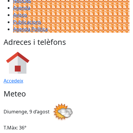
Notícies
Agenda
Avisos
Publicacions
Agenda Política
Adreces i telèfons
Accedeix
Meteo
Diumenge, 9 d’agost
D
T.Màx: 36°
T