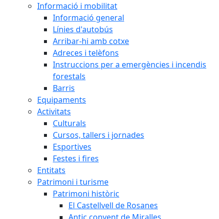
Informació i mobilitat
Informació general
Línies d'autobús
Arribar-hi amb cotxe
Adreces i telèfons
Instruccions per a emergències i incendis
forestals
Barris
Equipaments
Activitats
Culturals
Cursos, tallers i jornades
Esportives
Festes i fires
Entitats
Patrimoni i turisme
Patrimoni històric
El Castellvell de Rosanes
Antic convent de Miralles