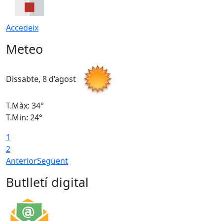
Accedeix
Meteo
Dissabte, 8 d’agost
D
T.Màx: 34°
T
T.Min: 24°
T
1
2
Anterior
Següent
Butlletí digital