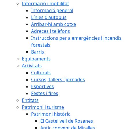
Informació i mobilitat
Informació general
Línies d'autobús
Arribar-hi amb cotxe
Adreces i telèfons
Instruccions per a emergències i incendis
forestals
Barris
Equipaments
Activitats
Culturals
Cursos, tallers i jornades
Esportives
Festes i fires
Entitats
Patrimoni i turisme
Patrimoni històric
El Castellvell de Rosanes
Antic convent de Miralles