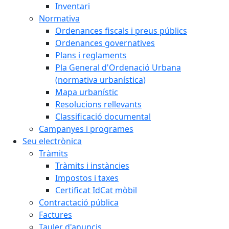
Inventari
Normativa
Ordenances fiscals i preus públics
Ordenances governatives
Plans i reglaments
Pla General d'Ordenació Urbana
(normativa urbanística)
Mapa urbanístic
Resolucions rellevants
Classificació documental
Campanyes i programes
Seu electrònica
Tràmits
Tràmits i instàncies
Impostos i taxes
Certificat IdCat mòbil
Contractació pública
Factures
Tauler d'anuncis