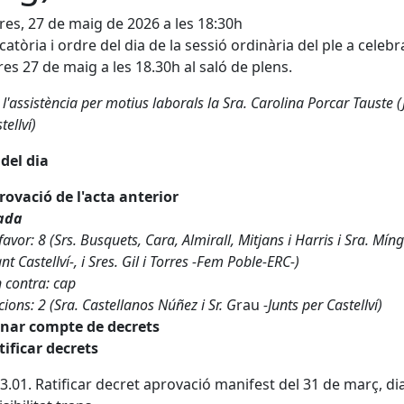
es, 27 de maig de 2026 a les 18:30h
atòria i ordre del dia de la sessió ordinària del ple a celebr
es 27 de maig a les 18.30h al saló de plens.
l'assistència per motius laborals la Sra. Carolina Porcar Tauste (
tellví)
del dia
rovació de l'acta anterior
ada
favor: 8 (Srs. Busquets, Cara, Almirall, Mitjans i Harris i Sra. Mín
t Castellví-, i Sres. Gil i Torres -Fem Poble-ERC-)
 contra: cap
ions: 2 (Sra. Castellanos Núñez i Sr. G
rau
-Junts per Castellví)
onar compte de decrets
tificar decrets
3.01. Ratificar decret aprovació manifest del 31 de març, dia