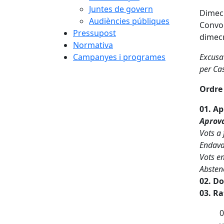
Juntes de govern
Dimecr
Audiències públiques
Convoc
Pressupost
dimecr
Normativa
Campanyes i programes
Excusa 
per Cas
Ordre 
01. Ap
Aprov
Vots a 
Endavan
Vots en
Abstenc
02. D
03. Ra
0