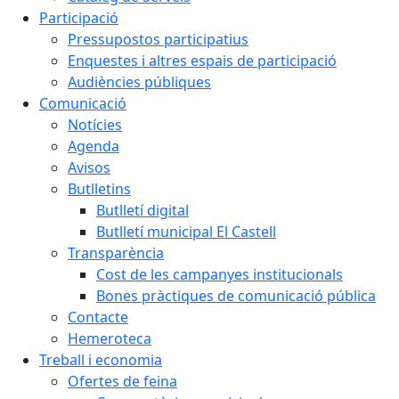
Participació
Pressupostos participatius
Enquestes i altres espais de participació
Audiències públiques
Comunicació
Notícies
Agenda
Avisos
Butlletins
Butlletí digital
Butlletí municipal El Castell
Transparència
Cost de les campanyes institucionals
Bones pràctiques de comunicació pública
Contacte
Hemeroteca
Treball i economia
Ofertes de feina