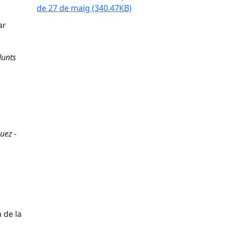
de 27 de maig
(340.47KB)
ar
Junts
guez -
 de la