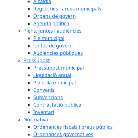
Alcaldia
Regidories i àrees municipals
Òrgans de govern
Agenda política
Plens, juntes i audiències
Ple municipal
Juntes de govern
Audiències públiques
Pressupost
Pressupost municipal
Liquidació anual
Plantilla municipal
Convenis
Subvencions
Contractació pública
Inventari
Normativa
Ordenances fiscals i preus públics
Ordenances governatives