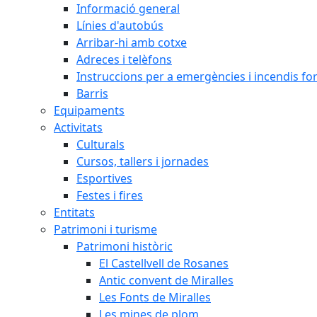
Informació general
Línies d'autobús
Arribar-hi amb cotxe
Adreces i telèfons
Instruccions per a emergències i incendis for
Barris
Equipaments
Activitats
Culturals
Cursos, tallers i jornades
Esportives
Festes i fires
Entitats
Patrimoni i turisme
Patrimoni històric
El Castellvell de Rosanes
Antic convent de Miralles
Les Fonts de Miralles
Les mines de plom