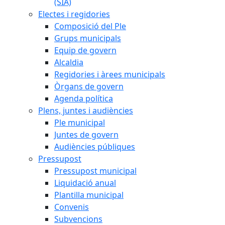
(SIA)
Electes i regidories
Composició del Ple
Grups municipals
Equip de govern
Alcaldia
Regidories i àrees municipals
Òrgans de govern
Agenda política
Plens, juntes i audiències
Ple municipal
Juntes de govern
Audiències públiques
Pressupost
Pressupost municipal
Liquidació anual
Plantilla municipal
Convenis
Subvencions