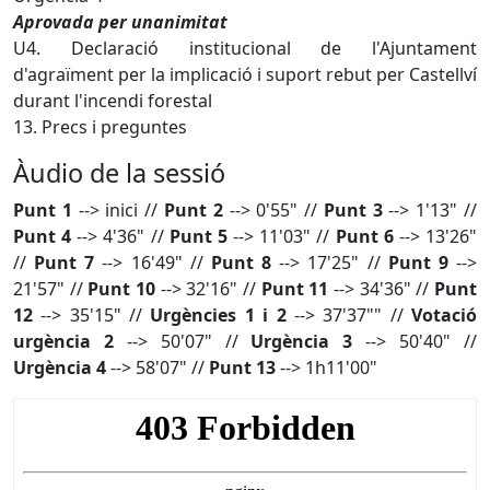
Aprovada per unanimitat
U4. Declaració institucional de l'Ajuntament
d'agraïment per la implicació i suport rebut per Castellví
durant l'incendi forestal
13. Precs i preguntes
Àudio de la sessió
Punt 1
--> inici //
Punt 2
--> 0'55" //
Punt 3
--> 1'13" //
Punt 4
--> 4'36" //
Punt 5
--> 11'03" //
Punt 6
--> 13'26"
//
Punt 7
--> 16'49" //
Punt 8
--> 17'25" //
Punt 9
-->
21'57" //
Punt 10
--> 32'16" //
Punt 11
--> 34'36" //
Punt
12
--> 35'15" //
Urgències 1 i 2
--> 37'37"" //
Votació
urgència 2
--> 50'07" //
Urgència 3
--> 50'40" //
Urgència 4
--> 58'07" //
Punt 13
--> 1h11'00"