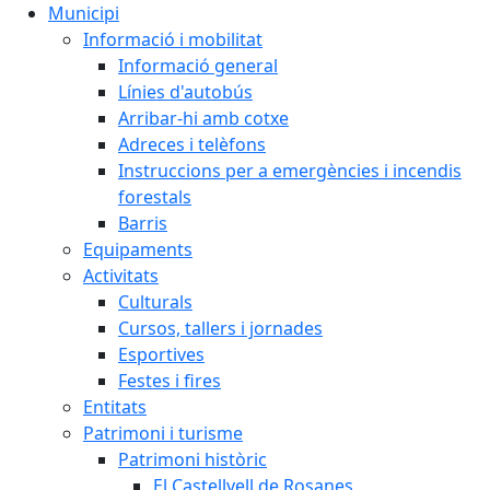
Municipi
Informació i mobilitat
Informació general
Línies d'autobús
Arribar-hi amb cotxe
Adreces i telèfons
Instruccions per a emergències i incendis
forestals
Barris
Equipaments
Activitats
Culturals
Cursos, tallers i jornades
Esportives
Festes i fires
Entitats
Patrimoni i turisme
Patrimoni històric
El Castellvell de Rosanes