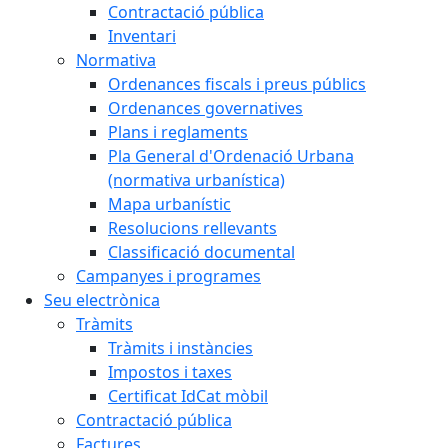
Contractació pública
Inventari
Normativa
Ordenances fiscals i preus públics
Ordenances governatives
Plans i reglaments
Pla General d'Ordenació Urbana
(normativa urbanística)
Mapa urbanístic
Resolucions rellevants
Classificació documental
Campanyes i programes
Seu electrònica
Tràmits
Tràmits i instàncies
Impostos i taxes
Certificat IdCat mòbil
Contractació pública
Factures