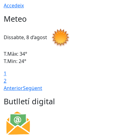
Accedeix
Meteo
Dissabte, 8 d’agost
D
T.Màx: 34°
T
T.Min: 24°
T
1
2
Anterior
Següent
Butlletí digital