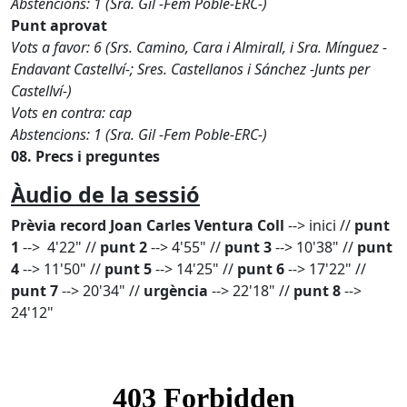
Abstencions: 1 (Sra. Gil -Fem Poble-ERC-)
Punt aprovat
Vots a favor: 6 (Srs. Camino, Cara i Almirall, i Sra. Mínguez -
Endavant Castellví-; Sres. Castellanos i Sánchez -Junts per
Castellví-)
Vots en contra: cap
Abstencions: 1 (Sra. Gil -Fem Poble-ERC-)
08. Precs i preguntes
Àudio de la sessió
Prèvia record Joan Carles Ventura Coll
--> inici //
punt
1
--> 4'22" //
punt 2
--> 4'55" //
punt 3
--> 10'38" //
punt
4
--> 11'50" //
punt 5
--> 14'25" //
punt 6
--> 17'22" //
punt 7
--> 20'34" //
urgència
--> 22'18" //
punt 8
-->
24'12"