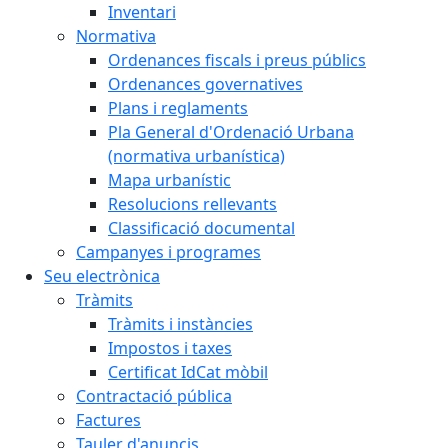
Inventari
Normativa
Ordenances fiscals i preus públics
Ordenances governatives
Plans i reglaments
Pla General d'Ordenació Urbana
(normativa urbanística)
Mapa urbanístic
Resolucions rellevants
Classificació documental
Campanyes i programes
Seu electrònica
Tràmits
Tràmits i instàncies
Impostos i taxes
Certificat IdCat mòbil
Contractació pública
Factures
Tauler d'anuncis