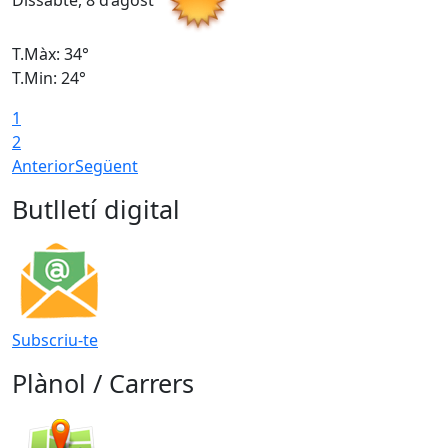
Dissabte, 8 d’agost
D
T.Màx: 34°
T
T.Min: 24°
T
1
2
Anterior
Següent
Butlletí digital
Subscriu-te
Plànol / Carrers