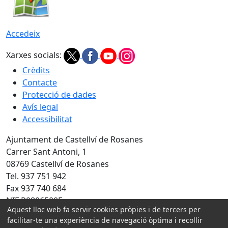
Accedeix
Xarxes socials:
Crèdits
Contacte
Protecció de dades
Avís legal
Accessibilitat
Ajuntament de Castellví de Rosanes
Carrer Sant Antoni, 1
08769 Castellví de Rosanes
Tel. 937 751 942
Fax 937 740 684
NIF P0806500E
Aquest lloc web fa servir cookies pròpies i de tercers per
facilitar-te una experiència de navegació òptima i recollir
Amb la col·laboració de: