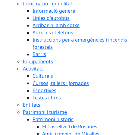
Informació i mobilitat
Informació general
Línies d'autobús
Arribar-hi amb cotxe
Adreces i telèfons
Instruccions per a emergències i incendis
forestals
Barris
Equipaments
Activitats
Culturals
Cursos, tallers i jornades
Esportives
Festes i fires
Entitats
Patrimoni i turisme
Patrimoni històric
El Castellvell de Rosanes
Antic convent de Miralles