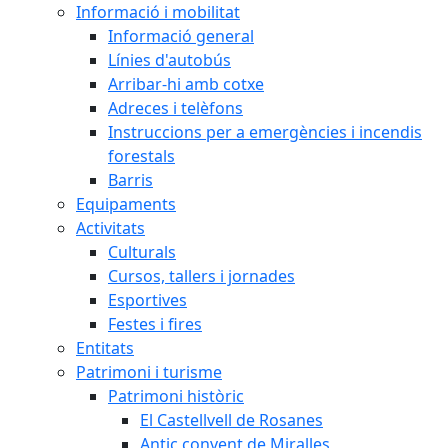
Informació i mobilitat
Informació general
Línies d'autobús
Arribar-hi amb cotxe
Adreces i telèfons
Instruccions per a emergències i incendis
forestals
Barris
Equipaments
Activitats
Culturals
Cursos, tallers i jornades
Esportives
Festes i fires
Entitats
Patrimoni i turisme
Patrimoni històric
El Castellvell de Rosanes
Antic convent de Miralles