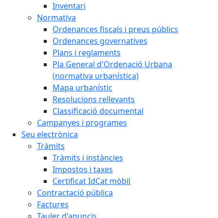
Inventari
Normativa
Ordenances fiscals i preus públics
Ordenances governatives
Plans i reglaments
Pla General d'Ordenació Urbana
(normativa urbanística)
Mapa urbanístic
Resolucions rellevants
Classificació documental
Campanyes i programes
Seu electrònica
Tràmits
Tràmits i instàncies
Impostos i taxes
Certificat IdCat mòbil
Contractació pública
Factures
Tauler d'anuncis