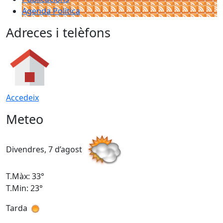
Agenda Política
Adreces i telèfons
Accedeix
Meteo
Divendres, 7 d’agost
D
T.Màx: 33°
T
T.Min: 23°
T
Tarda