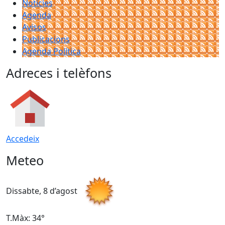
Notícies
Agenda
Avisos
Publicacions
Agenda Política
Adreces i telèfons
Accedeix
Meteo
Dissabte, 8 d’agost
D
T.Màx: 34°
T