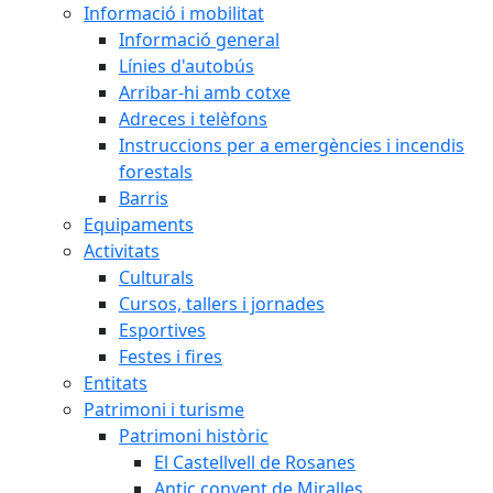
Informació i mobilitat
Informació general
Línies d'autobús
Arribar-hi amb cotxe
Adreces i telèfons
Instruccions per a emergències i incendis
forestals
Barris
Equipaments
Activitats
Culturals
Cursos, tallers i jornades
Esportives
Festes i fires
Entitats
Patrimoni i turisme
Patrimoni històric
El Castellvell de Rosanes
Antic convent de Miralles