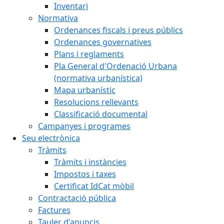
Inventari
Normativa
Ordenances fiscals i preus públics
Ordenances governatives
Plans i reglaments
Pla General d'Ordenació Urbana
(normativa urbanística)
Mapa urbanístic
Resolucions rellevants
Classificació documental
Campanyes i programes
Seu electrònica
Tràmits
Tràmits i instàncies
Impostos i taxes
Certificat IdCat mòbil
Contractació pública
Factures
Tauler d'anuncis