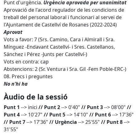
Punt d'urgència.
Urgència aprovada per unanimitat
Aprovació de l'acord regulador de les condicions de
treball del personal laboral i funcionari al servei de
l'Ajuntament de Castellví de Rosanes (2022-2024)
Aprovat
Vots a favor: 7 (Srs. Camino, Cara i Almirall i Sra.
Mínguez -Endavant Castellví- i Sres. Castellanos,
Sánchez i Pérez -Junts per Castellví-)
Vots en contra: cap
Abstencions: 2 (Sr. Ventura i Sra. Gil -Fem Poble-ERC-)
08. Precs i preguntes
No n'hi ha
Àudio de la sessió
Punt 1
--> inici
// Punt 2
--> 0'40"
// Punt 3
--> 08'00"
//
Punt 4
--> 10'27"
// Punt 5
--> 14'10"
// Punt 6
--> 17'36"
// Punt 7
--> 17'36"
// Urgència
--> 25'55"
// Punt 8
-->
31'55"