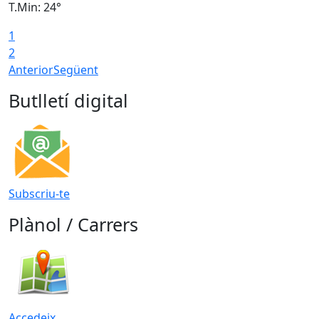
T.Min: 24°
T
1
2
Anterior
Següent
Butlletí digital
Subscriu-te
Plànol / Carrers
Accedeix