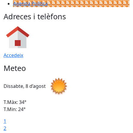
Agenda Política
Adreces i telèfons
Accedeix
Meteo
Dissabte, 8 d’agost
D
T.Màx: 34°
T
T.Min: 24°
T
1
2