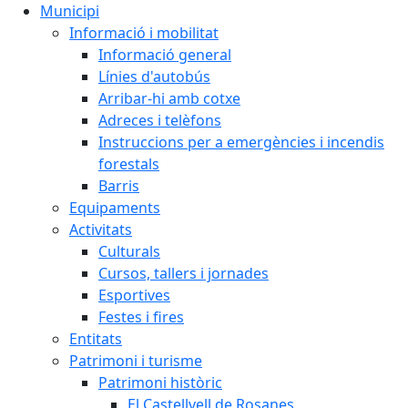
Municipi
Informació i mobilitat
Informació general
Línies d'autobús
Arribar-hi amb cotxe
Adreces i telèfons
Instruccions per a emergències i incendis
forestals
Barris
Equipaments
Activitats
Culturals
Cursos, tallers i jornades
Esportives
Festes i fires
Entitats
Patrimoni i turisme
Patrimoni històric
El Castellvell de Rosanes