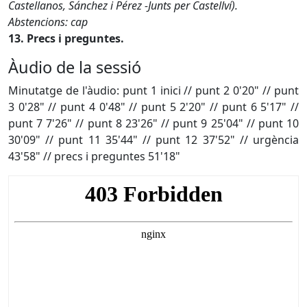
Castellanos, Sánchez i Pérez -Junts per Castellví).
Abstencions: cap
13. Precs i preguntes.
Àudio de la sessió
Minutatge de l'àudio: punt 1 inici // punt 2 0'20" // punt
3 0'28" // punt 4 0'48" // punt 5 2'20" // punt 6 5'17" //
punt 7 7'26" // punt 8 23'26" // punt 9 25'04" // punt 10
30'09" // punt 11 35'44" // punt 12 37'52" // urgència
43'58" // precs i preguntes 51'18"