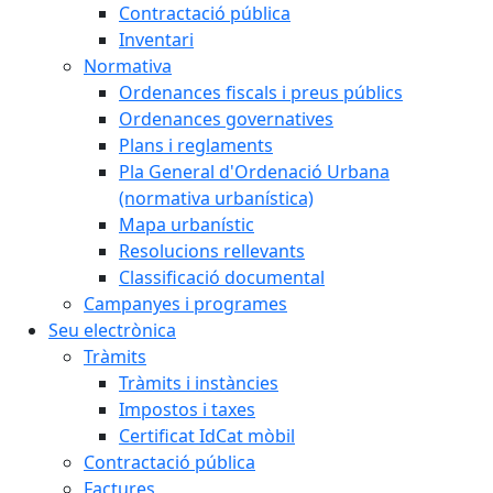
Contractació pública
Inventari
Normativa
Ordenances fiscals i preus públics
Ordenances governatives
Plans i reglaments
Pla General d'Ordenació Urbana
(normativa urbanística)
Mapa urbanístic
Resolucions rellevants
Classificació documental
Campanyes i programes
Seu electrònica
Tràmits
Tràmits i instàncies
Impostos i taxes
Certificat IdCat mòbil
Contractació pública
Factures