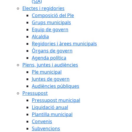
(SIA)
Electes i regidories
Composició del Ple
Grups municipals
Equip de govern
Alcaldia
Regidories i àrees municipals
Òrgans de govern
Agenda política
Plens, juntes i audiències
Ple municipal
Juntes de govern
Audiències públiques
Pressupost
Pressupost municipal
Liquidació anual
Plantilla municipal
Convenis
Subvencions