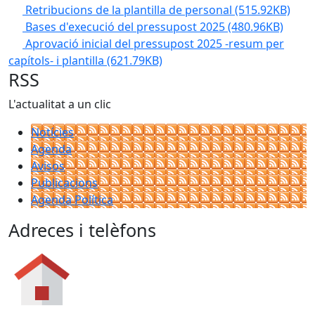
Retribucions de la plantilla de personal
(515.92KB)
Bases d'execució del pressupost 2025
(480.96KB)
Aprovació inicial del pressupost 2025 -resum per
capítols- i plantilla
(621.79KB)
RSS
L'actualitat a un clic
Notícies
Agenda
Avisos
Publicacions
Agenda Política
Adreces i telèfons