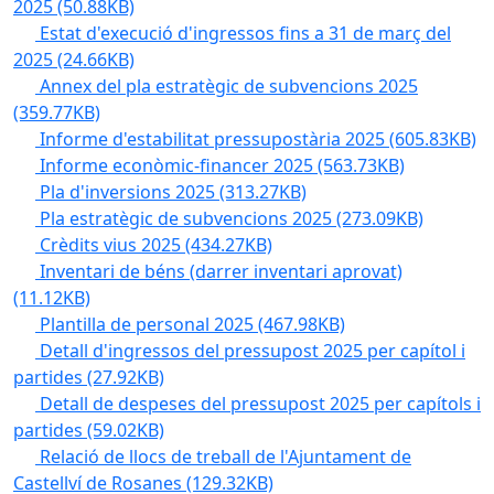
2025
(50.88KB)
Estat d'execució d'ingressos fins a 31 de març del
2025
(24.66KB)
Annex del pla estratègic de subvencions 2025
(359.77KB)
Informe d'estabilitat pressupostària 2025
(605.83KB)
Informe econòmic-financer 2025
(563.73KB)
Pla d'inversions 2025
(313.27KB)
Pla estratègic de subvencions 2025
(273.09KB)
Crèdits vius 2025
(434.27KB)
Inventari de béns (darrer inventari aprovat)
(11.12KB)
Plantilla de personal 2025
(467.98KB)
Detall d'ingressos del pressupost 2025 per capítol i
partides
(27.92KB)
Detall de despeses del pressupost 2025 per capítols i
partides
(59.02KB)
Relació de llocs de treball de l'Ajuntament de
Castellví de Rosanes
(129.32KB)