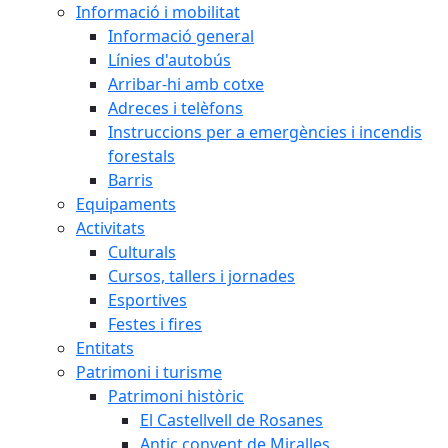
Informació i mobilitat
Informació general
Línies d'autobús
Arribar-hi amb cotxe
Adreces i telèfons
Instruccions per a emergències i incendis
forestals
Barris
Equipaments
Activitats
Culturals
Cursos, tallers i jornades
Esportives
Festes i fires
Entitats
Patrimoni i turisme
Patrimoni històric
El Castellvell de Rosanes
Antic convent de Miralles