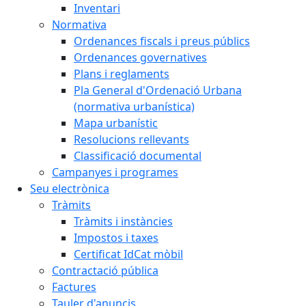
Inventari
Normativa
Ordenances fiscals i preus públics
Ordenances governatives
Plans i reglaments
Pla General d'Ordenació Urbana
(normativa urbanística)
Mapa urbanístic
Resolucions rellevants
Classificació documental
Campanyes i programes
Seu electrònica
Tràmits
Tràmits i instàncies
Impostos i taxes
Certificat IdCat mòbil
Contractació pública
Factures
Tauler d'anuncis