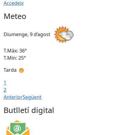
Accedeix
Meteo
Diumenge, 9 d’agost
D
T.Màx: 36°
T
T.Min: 25°
T
Tarda
T
1
2
Anterior
Següent
Butlletí digital