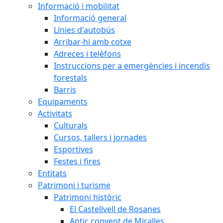
Informació i mobilitat
Informació general
Línies d'autobús
Arribar-hi amb cotxe
Adreces i telèfons
Instruccions per a emergències i incendis
forestals
Barris
Equipaments
Activitats
Culturals
Cursos, tallers i jornades
Esportives
Festes i fires
Entitats
Patrimoni i turisme
Patrimoni històric
El Castellvell de Rosanes
Antic convent de Miralles