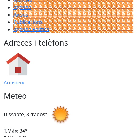
Agenda
Avisos
Publicacions
Agenda Política
Adreces i telèfons
Accedeix
Meteo
Dissabte, 8 d’agost
D
T.Màx: 34°
T