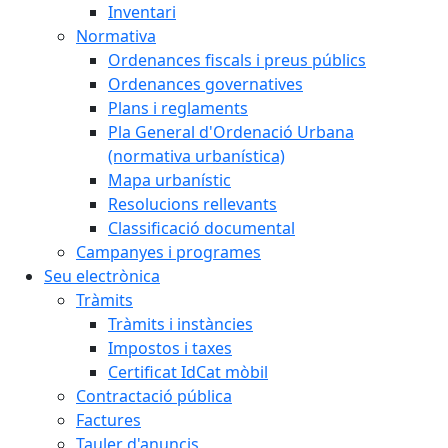
Inventari
Normativa
Ordenances fiscals i preus públics
Ordenances governatives
Plans i reglaments
Pla General d'Ordenació Urbana
(normativa urbanística)
Mapa urbanístic
Resolucions rellevants
Classificació documental
Campanyes i programes
Seu electrònica
Tràmits
Tràmits i instàncies
Impostos i taxes
Certificat IdCat mòbil
Contractació pública
Factures
Tauler d'anuncis