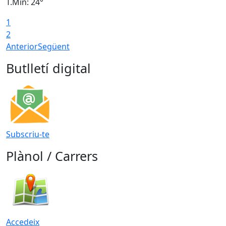
T.Min: 24°
T
1
2
Anterior
Següent
Butlletí digital
Subscriu-te
Plànol / Carrers
Accedeix