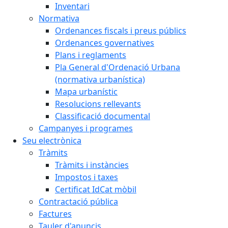
Inventari
Normativa
Ordenances fiscals i preus públics
Ordenances governatives
Plans i reglaments
Pla General d'Ordenació Urbana
(normativa urbanística)
Mapa urbanístic
Resolucions rellevants
Classificació documental
Campanyes i programes
Seu electrònica
Tràmits
Tràmits i instàncies
Impostos i taxes
Certificat IdCat mòbil
Contractació pública
Factures
Tauler d'anuncis