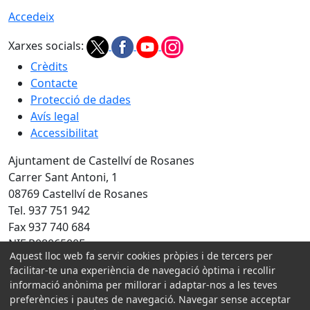
Accedeix
Xarxes socials:
Crèdits
Contacte
Protecció de dades
Avís legal
Accessibilitat
Ajuntament de Castellví de Rosanes
Carrer Sant Antoni, 1
08769 Castellví de Rosanes
Tel. 937 751 942
Fax 937 740 684
NIF P0806500E
Aquest lloc web fa servir cookies pròpies i de tercers per
facilitar-te una experiència de navegació òptima i recollir
Amb la col·laboració de:
informació anònima per millorar i adaptar-nos a les teves
preferències i pautes de navegació. Navegar sense acceptar