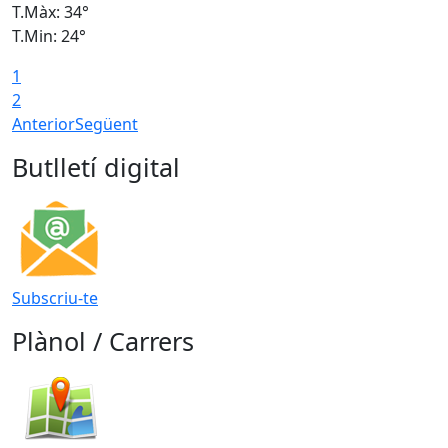
T.Màx: 34°
T
T.Min: 24°
T
1
2
Anterior
Següent
Butlletí digital
Subscriu-te
Plànol / Carrers