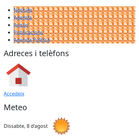
Notícies
Agenda
Avisos
Publicacions
Agenda Política
Adreces i telèfons
Accedeix
Meteo
Dissabte, 8 d’agost
D