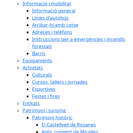
Informació i mobilitat
Informació general
Línies d'autobús
Arribar-hi amb cotxe
Adreces i telèfons
Instruccions per a emergències i incendis
forestals
Barris
Equipaments
Activitats
Culturals
Cursos, tallers i jornades
Esportives
Festes i fires
Entitats
Patrimoni i turisme
Patrimoni històric
El Castellvell de Rosanes
Antic convent de Miralles