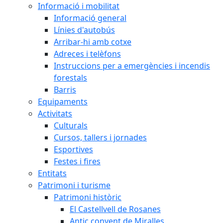
Informació i mobilitat
Informació general
Línies d'autobús
Arribar-hi amb cotxe
Adreces i telèfons
Instruccions per a emergències i incendis
forestals
Barris
Equipaments
Activitats
Culturals
Cursos, tallers i jornades
Esportives
Festes i fires
Entitats
Patrimoni i turisme
Patrimoni històric
El Castellvell de Rosanes
Antic convent de Miralles