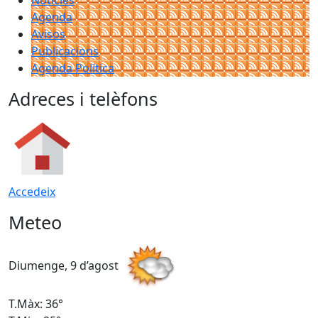
Agenda
Avisos
Publicacions
Agenda Política
Adreces i telèfons
Accedeix
Meteo
Diumenge, 9 d’agost
D
T.Màx: 36°
T