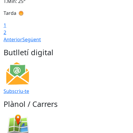
T.Min: 25°
T
Tarda
T
1
2
Anterior
Següent
Butlletí digital
Subscriu-te
Plànol / Carrers