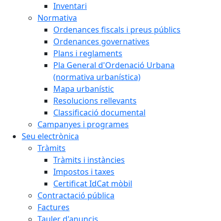
Inventari
Normativa
Ordenances fiscals i preus públics
Ordenances governatives
Plans i reglaments
Pla General d'Ordenació Urbana
(normativa urbanística)
Mapa urbanístic
Resolucions rellevants
Classificació documental
Campanyes i programes
Seu electrònica
Tràmits
Tràmits i instàncies
Impostos i taxes
Certificat IdCat mòbil
Contractació pública
Factures
Tauler d'anuncis