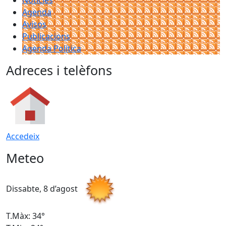
Agenda
Avisos
Publicacions
Agenda Política
Adreces i telèfons
Accedeix
Meteo
Dissabte, 8 d’agost
D
T.Màx: 34°
T