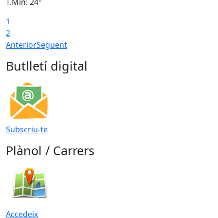
T.Min: 24°
T
1
2
Anterior
Següent
Butlletí digital
Subscriu-te
Plànol / Carrers
Accedeix