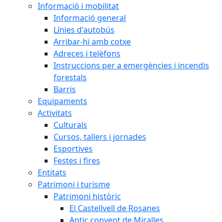
Informació i mobilitat
Informació general
Línies d'autobús
Arribar-hi amb cotxe
Adreces i telèfons
Instruccions per a emergències i incendis
forestals
Barris
Equipaments
Activitats
Culturals
Cursos, tallers i jornades
Esportives
Festes i fires
Entitats
Patrimoni i turisme
Patrimoni històric
El Castellvell de Rosanes
Antic convent de Miralles