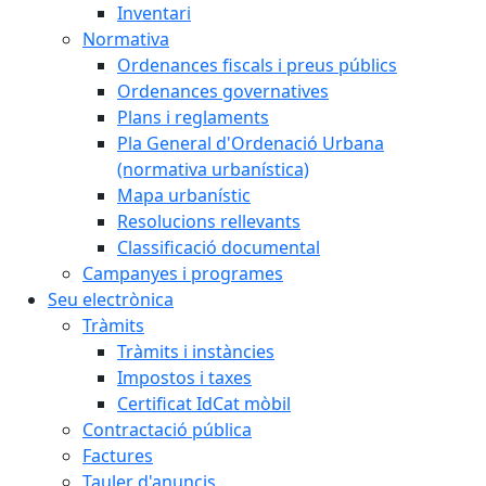
Inventari
Normativa
Ordenances fiscals i preus públics
Ordenances governatives
Plans i reglaments
Pla General d'Ordenació Urbana
(normativa urbanística)
Mapa urbanístic
Resolucions rellevants
Classificació documental
Campanyes i programes
Seu electrònica
Tràmits
Tràmits i instàncies
Impostos i taxes
Certificat IdCat mòbil
Contractació pública
Factures
Tauler d'anuncis