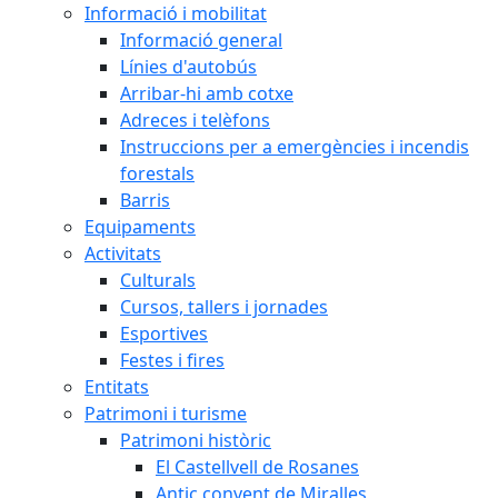
Informació i mobilitat
Informació general
Línies d'autobús
Arribar-hi amb cotxe
Adreces i telèfons
Instruccions per a emergències i incendis
forestals
Barris
Equipaments
Activitats
Culturals
Cursos, tallers i jornades
Esportives
Festes i fires
Entitats
Patrimoni i turisme
Patrimoni històric
El Castellvell de Rosanes
Antic convent de Miralles