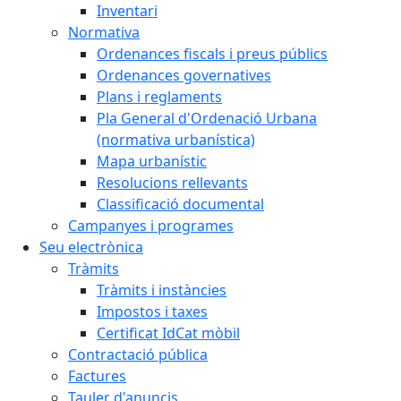
Inventari
Normativa
Ordenances fiscals i preus públics
Ordenances governatives
Plans i reglaments
Pla General d'Ordenació Urbana
(normativa urbanística)
Mapa urbanístic
Resolucions rellevants
Classificació documental
Campanyes i programes
Seu electrònica
Tràmits
Tràmits i instàncies
Impostos i taxes
Certificat IdCat mòbil
Contractació pública
Factures
Tauler d'anuncis