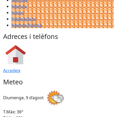
Agenda
Avisos
Publicacions
Agenda Política
Adreces i telèfons
Accedeix
Meteo
Diumenge, 9 d’agost
D
T.Màx: 36°
T