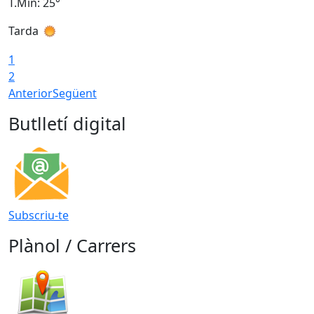
T.Min: 25°
T
Tarda
T
1
2
Anterior
Següent
Butlletí digital
Subscriu-te
Plànol / Carrers