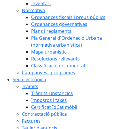
Inventari
Normativa
Ordenances fiscals i preus públics
Ordenances governatives
Plans i reglaments
Pla General d'Ordenació Urbana
(normativa urbanística)
Mapa urbanístic
Resolucions rellevants
Classificació documental
Campanyes i programes
Seu electrònica
Tràmits
Tràmits i instàncies
Impostos i taxes
Certificat IdCat mòbil
Contractació pública
Factures
Tauler d'anuncis