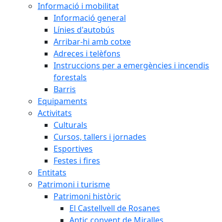
Informació i mobilitat
Informació general
Línies d'autobús
Arribar-hi amb cotxe
Adreces i telèfons
Instruccions per a emergències i incendis
forestals
Barris
Equipaments
Activitats
Culturals
Cursos, tallers i jornades
Esportives
Festes i fires
Entitats
Patrimoni i turisme
Patrimoni històric
El Castellvell de Rosanes
Antic convent de Miralles