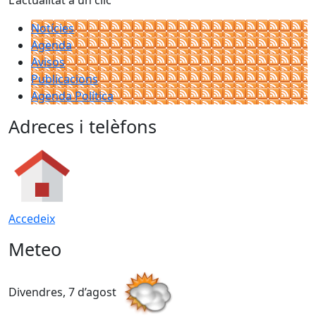
Notícies
Agenda
Avisos
Publicacions
Agenda Política
Adreces i telèfons
Accedeix
Meteo
Divendres, 7 d’agost
D