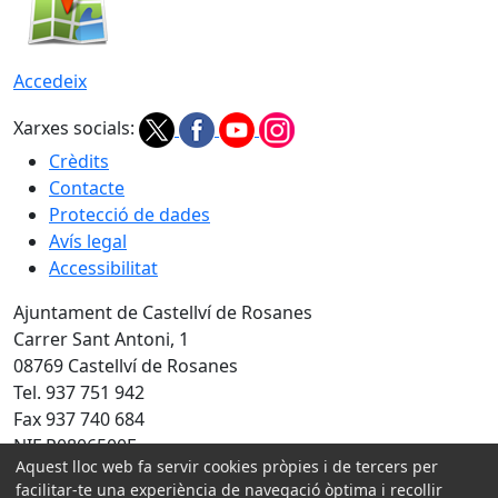
Accedeix
Xarxes socials:
Crèdits
Contacte
Protecció de dades
Avís legal
Accessibilitat
Ajuntament de Castellví de Rosanes
Carrer Sant Antoni, 1
08769 Castellví de Rosanes
Tel. 937 751 942
Fax 937 740 684
NIF P0806500E
Aquest lloc web fa servir cookies pròpies i de tercers per
Amb la col·laboració de:
facilitar-te una experiència de navegació òptima i recollir