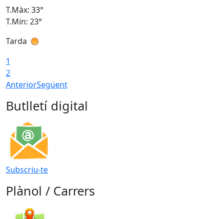
T.Màx: 33°
T
T.Min: 23°
T
Tarda
1
2
Anterior
Següent
Butlletí digital
Subscriu-te
Plànol / Carrers