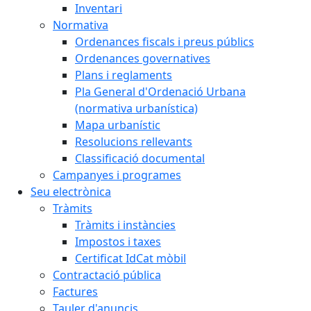
Inventari
Normativa
Ordenances fiscals i preus públics
Ordenances governatives
Plans i reglaments
Pla General d'Ordenació Urbana
(normativa urbanística)
Mapa urbanístic
Resolucions rellevants
Classificació documental
Campanyes i programes
Seu electrònica
Tràmits
Tràmits i instàncies
Impostos i taxes
Certificat IdCat mòbil
Contractació pública
Factures
Tauler d'anuncis