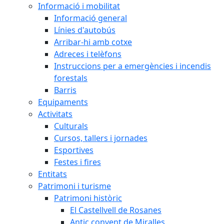
Informació i mobilitat
Informació general
Línies d'autobús
Arribar-hi amb cotxe
Adreces i telèfons
Instruccions per a emergències i incendis
forestals
Barris
Equipaments
Activitats
Culturals
Cursos, tallers i jornades
Esportives
Festes i fires
Entitats
Patrimoni i turisme
Patrimoni històric
El Castellvell de Rosanes
Antic convent de Miralles