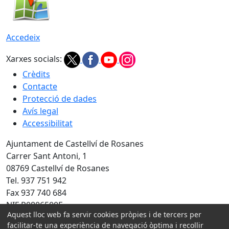
Accedeix
Xarxes socials:
Crèdits
Contacte
Protecció de dades
Avís legal
Accessibilitat
Ajuntament de Castellví de Rosanes
Carrer Sant Antoni, 1
08769 Castellví de Rosanes
Tel. 937 751 942
Fax 937 740 684
NIF P0806500E
Aquest lloc web fa servir cookies pròpies i de tercers per
Amb la col·laboració de:
facilitar-te una experiència de navegació òptima i recollir