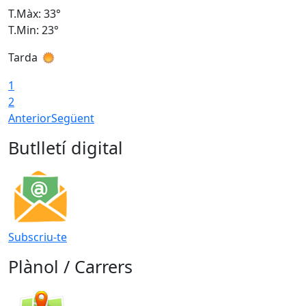
T.Màx: 33°
T
T.Min: 23°
T
Tarda
1
2
Anterior
Següent
Butlletí digital
Subscriu-te
Plànol / Carrers