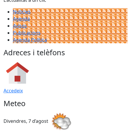
Notícies
Agenda
Avisos
Publicacions
Agenda Política
Adreces i telèfons
Accedeix
Meteo
Divendres, 7 d’agost
D