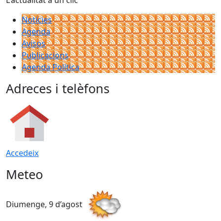
Notícies
Agenda
Avisos
Publicacions
Agenda Política
Adreces i telèfons
Accedeix
Meteo
Diumenge, 9 d’agost
D