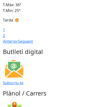
T.Màx: 36°
T
T.Min: 25°
T
Tarda
T
1
2
Anterior
Següent
Butlletí digital
Subscriu-te
Plànol / Carrers