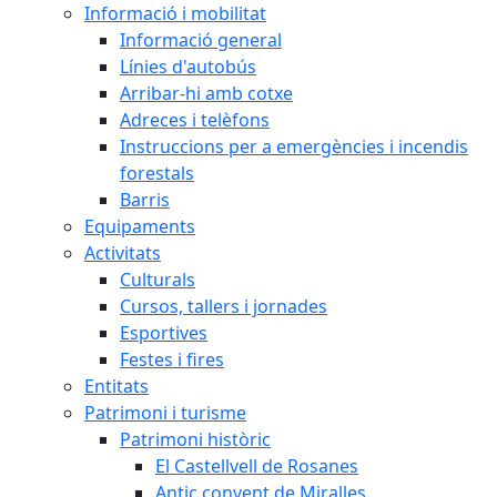
Informació i mobilitat
Informació general
Línies d'autobús
Arribar-hi amb cotxe
Adreces i telèfons
Instruccions per a emergències i incendis
forestals
Barris
Equipaments
Activitats
Culturals
Cursos, tallers i jornades
Esportives
Festes i fires
Entitats
Patrimoni i turisme
Patrimoni històric
El Castellvell de Rosanes
Antic convent de Miralles