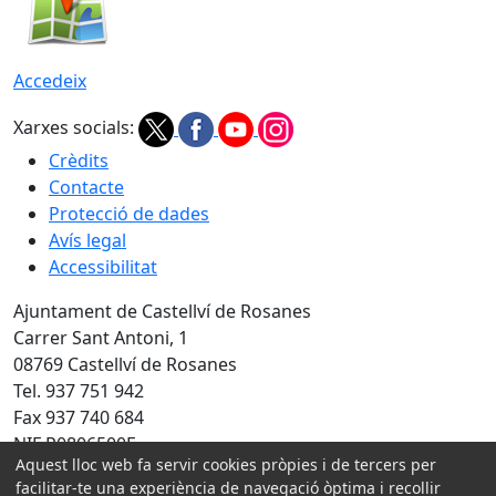
Accedeix
Xarxes socials:
Crèdits
Contacte
Protecció de dades
Avís legal
Accessibilitat
Ajuntament de Castellví de Rosanes
Carrer Sant Antoni, 1
08769 Castellví de Rosanes
Tel. 937 751 942
Fax 937 740 684
NIF P0806500E
Aquest lloc web fa servir cookies pròpies i de tercers per
Amb la col·laboració de:
facilitar-te una experiència de navegació òptima i recollir