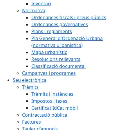
Inventari
Normativa
Ordenances fiscals i preus públics
Ordenances governatives
Plans i reglaments
Pla General d'Ordenació Urbana
(normativa urbanística)
Mapa urbanístic
Resolucions rellevants
Classificació documental
Campanyes i programes
Seu electrònica
Tràmits
Tràmits i instàncies
Impostos i taxes
Certificat IdCat mòbil
Contractació pública
Factures
Tauler d'anuncis