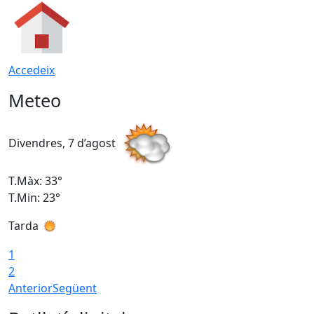
Accedeix
Meteo
Divendres, 7 d’agost
D
T.Màx: 33°
T
T.Min: 23°
T
Tarda
1
2
Anterior
Següent