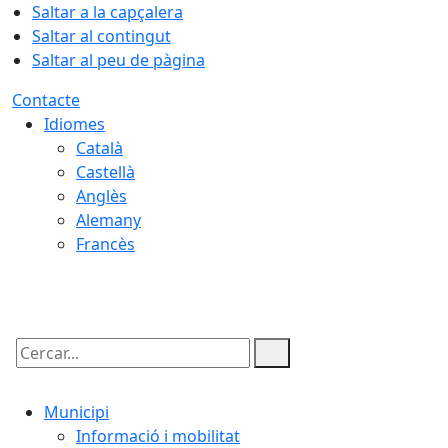
Saltar a la capçalera
Saltar al contingut
Saltar al peu de pàgina
Contacte
Idiomes
Català
Castellà
Anglès
Alemany
Francès
06.08.2026 | 16:48
Cercar:
Municipi
Informació i mobilitat