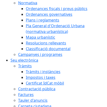
Normativa
Ordenances fiscals i preus públics
Ordenances governatives
Plans i reglaments
Pla General d'Ordenació Urbana
(normativa urbanística)
Mapa urbanístic
Resolucions rellevants
Classificació documental
Campanyes i programes
Seu electrònica
Tràmits
Tràmits i instàncies
Impostos i taxes
Certificat IdCat mòbil
Contractació pública
Factures
Tauler d'anuncis
Carpeta ciutadana