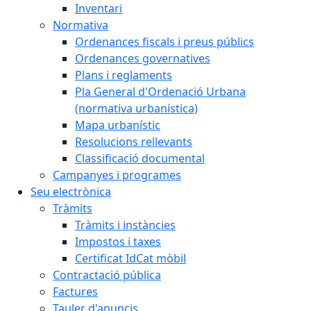
Inventari
Normativa
Ordenances fiscals i preus públics
Ordenances governatives
Plans i reglaments
Pla General d'Ordenació Urbana
(normativa urbanística)
Mapa urbanístic
Resolucions rellevants
Classificació documental
Campanyes i programes
Seu electrònica
Tràmits
Tràmits i instàncies
Impostos i taxes
Certificat IdCat mòbil
Contractació pública
Factures
Tauler d'anuncis