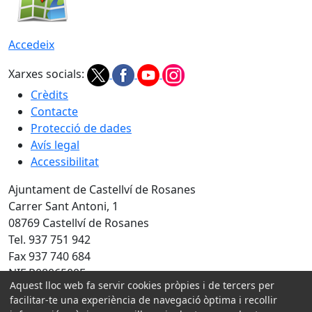
Accedeix
Xarxes socials:
Crèdits
Contacte
Protecció de dades
Avís legal
Accessibilitat
Ajuntament de Castellví de Rosanes
Carrer Sant Antoni, 1
08769 Castellví de Rosanes
Tel. 937 751 942
Fax 937 740 684
NIF P0806500E
Aquest lloc web fa servir cookies pròpies i de tercers per
Amb la col·laboració de:
facilitar-te una experiència de navegació òptima i recollir