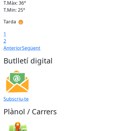
T.Màx: 36°
T
T.Min: 25°
T
Tarda
T
1
2
Anterior
Següent
Butlletí digital
Subscriu-te
Plànol / Carrers