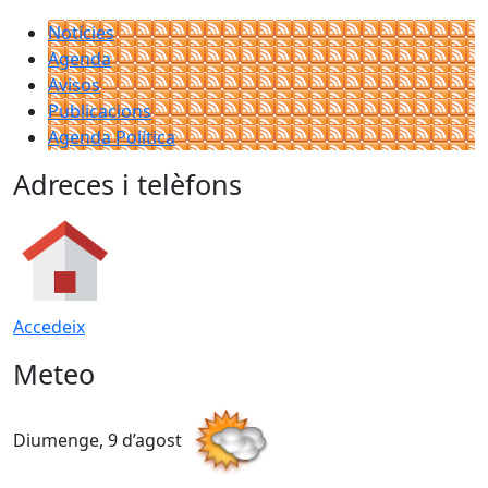
Notícies
Agenda
Avisos
Publicacions
Agenda Política
Adreces i telèfons
Accedeix
Meteo
Diumenge, 9 d’agost
D