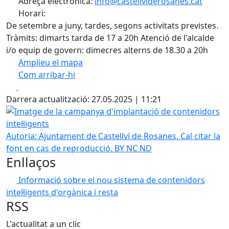
Adreça electrònica:
info@castellviderosanes.cat
Horari:
De setembre a juny, tardes, segons activitats previstes.
Tràmits: dimarts tarda de 17 a 20h Atenció de l'alcalde
i/o equip de govern: dimecres alterns de 18.30 a 20h
Amplieu el mapa
Com arribar-hi
Leaflet
| ©
OpenStreetMap
contributors
Facebook
X
+
Darrera actualització: 27.05.2025 | 11:21
−
Imatge de la campanya d'implantació de contenidors intel·
Autoria: Ajuntament de Castellví de Rosanes. Cal citar la
font en cas de reproducció. BY NC ND
Enllaços
Informació sobre el nou sistema de contenidors
intel·ligents d'orgànica i resta
RSS
L'actualitat a un clic