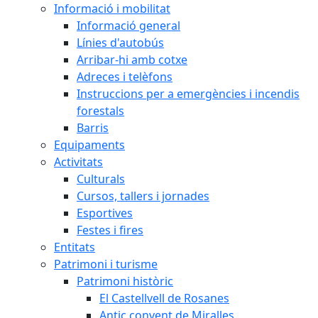
Informació i mobilitat
Informació general
Línies d'autobús
Arribar-hi amb cotxe
Adreces i telèfons
Instruccions per a emergències i incendis
forestals
Barris
Equipaments
Activitats
Culturals
Cursos, tallers i jornades
Esportives
Festes i fires
Entitats
Patrimoni i turisme
Patrimoni històric
El Castellvell de Rosanes
Antic convent de Miralles