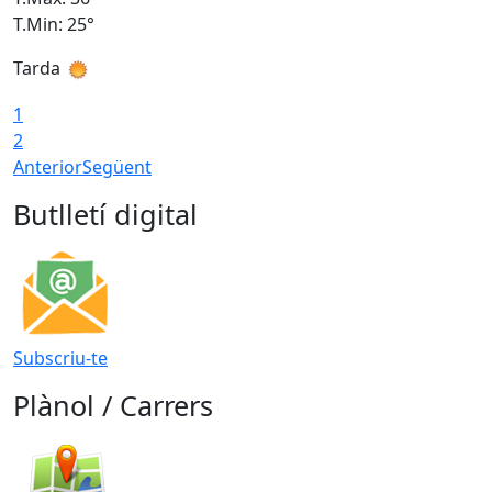
T.Min: 25°
T
Tarda
T
1
2
Anterior
Següent
Butlletí digital
Subscriu-te
Plànol / Carrers