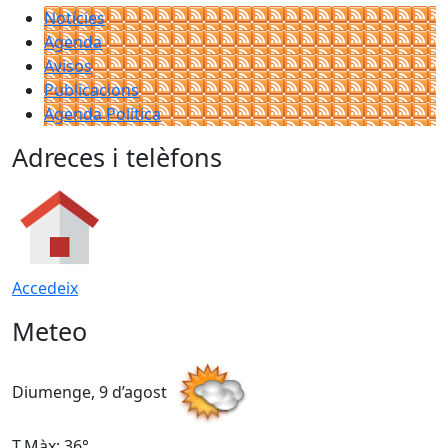
Notícies
Agenda
Avisos
Publicacions
Agenda Política
Adreces i telèfons
Accedeix
Meteo
Diumenge, 9 d’agost
D
T.Màx: 36°
T