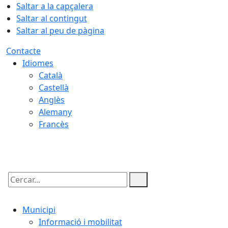
Saltar a la capçalera
Saltar al contingut
Saltar al peu de pàgina
Contacte
Idiomes
Català
Castellà
Anglès
Alemany
Francès
09.08.2026 | 10:05
Cercar:
Municipi
Informació i mobilitat