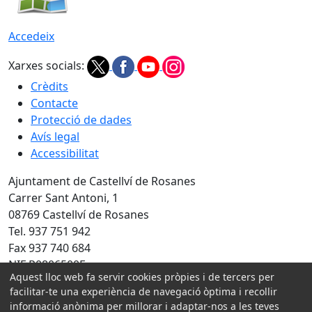
Accedeix
Xarxes socials:
Crèdits
Contacte
Protecció de dades
Avís legal
Accessibilitat
Ajuntament de Castellví de Rosanes
Carrer Sant Antoni, 1
08769 Castellví de Rosanes
Tel. 937 751 942
Fax 937 740 684
NIF P0806500E
Aquest lloc web fa servir cookies pròpies i de tercers per
Amb la col·laboració de:
facilitar-te una experiència de navegació òptima i recollir
informació anònima per millorar i adaptar-nos a les teves