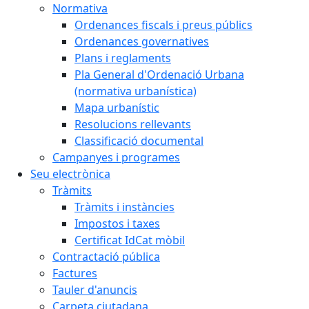
Normativa
Ordenances fiscals i preus públics
Ordenances governatives
Plans i reglaments
Pla General d'Ordenació Urbana
(normativa urbanística)
Mapa urbanístic
Resolucions rellevants
Classificació documental
Campanyes i programes
Seu electrònica
Tràmits
Tràmits i instàncies
Impostos i taxes
Certificat IdCat mòbil
Contractació pública
Factures
Tauler d'anuncis
Carpeta ciutadana