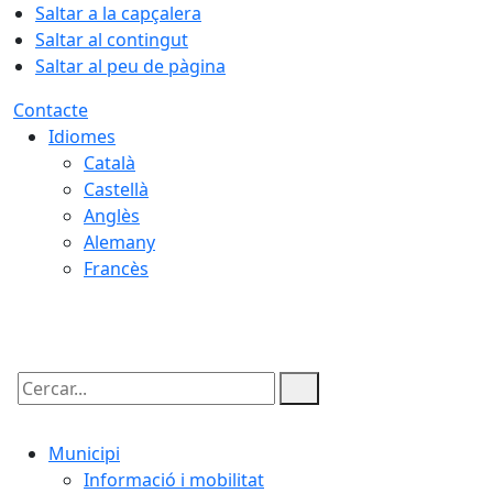
Saltar a la capçalera
Saltar al contingut
Saltar al peu de pàgina
Contacte
Idiomes
Català
Castellà
Anglès
Alemany
Francès
07.08.2026 | 06:24
Cercar:
Municipi
Informació i mobilitat