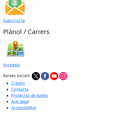
Subscriu-te
Plànol / Carrers
Accedeix
Xarxes socials:
Crèdits
Contacte
Protecció de dades
Avís legal
Accessibilitat