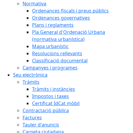
Normativa
Ordenances fiscals i preus públics
Ordenances governatives
Plans i reglaments
Pla General d'Ordenació Urbana
(normativa urbanística)
Mapa urbanístic
Resolucions rellevants
Classificació documental
Campanyes i programes
Seu electrònica
Tràmits
Tràmits i instàncies
Impostos i taxes
Certificat IdCat mòbil
Contractació pública
Factures
Tauler d'anuncis
Carpeta ciutadana