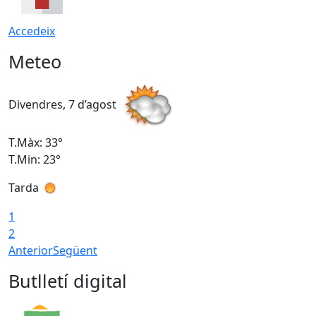
Accedeix
Meteo
Divendres, 7 d’agost
D
T.Màx: 33°
T
T.Min: 23°
T
Tarda
1
2
Anterior
Següent
Butlletí digital