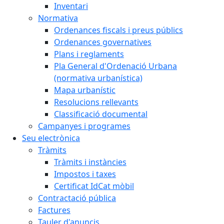
Inventari
Normativa
Ordenances fiscals i preus públics
Ordenances governatives
Plans i reglaments
Pla General d'Ordenació Urbana
(normativa urbanística)
Mapa urbanístic
Resolucions rellevants
Classificació documental
Campanyes i programes
Seu electrònica
Tràmits
Tràmits i instàncies
Impostos i taxes
Certificat IdCat mòbil
Contractació pública
Factures
Tauler d'anuncis