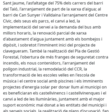
Sant Jaume, l'asfaltatge del 75% dels carrers del barri
del Taió, l'arranjament de part de la xarxa d'aigua; al
barri de Can Sunyer i Valldaina l'arranjament del Centre
Cívic, dels seus els parcs, el canvi a led, la
implementació del servei a la demanda del bus amb
millors horaris, la renovació parcial de xarxa
d'abastament d'aigua juntament amb els bombejos i
dipòsit, i sobretot l'imminent inici del projecte de
clavegueram. També la realització del Pla de Gestió
Forestal, l'obertura de més franges de seguretat contra
incendis, els nous contenidors, l'arranjament del
polígon industrial, la remodelació del CCR, la
transformació de les escoles velles en l'escola de
música i el centre social amb piscines i els imminents
projectes d'energia solar per donar llum al municipi on
es beneficiaran els castellvinencs i castellvinenques i el
canvi a led de les lluminàries, juntament amb el major
suport econòmic mai donat a les entitats del municipi i
als serveis socials, la realització de plans d'ocupació, fan