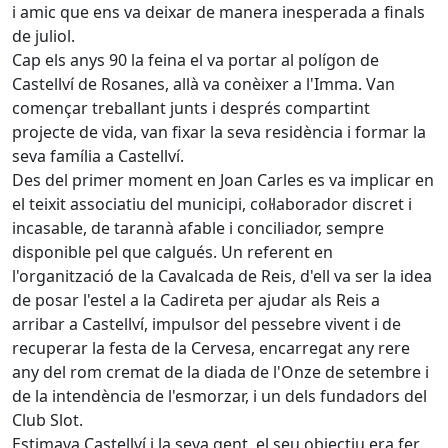
i amic que ens va deixar de manera inesperada a finals
de juliol.
Cap els anys 90 la feina el va portar al polígon de
Castellví de Rosanes, allà va conèixer a l'Imma. Van
començar treballant junts i després compartint
projecte de vida, van fixar la seva residència i formar la
seva família a Castellví.
Des del primer moment en Joan Carles es va implicar en
el teixit associatiu del municipi, col·laborador discret i
incasable, de tarannà afable i conciliador, sempre
disponible pel que calgués. Un referent en
l'organització de la Cavalcada de Reis, d'ell va ser la idea
de posar l'estel a la Cadireta per ajudar als Reis a
arribar a Castellví, impulsor del pessebre vivent i de
recuperar la festa de la Cervesa, encarregat any rere
any del rom cremat de la diada de l'Onze de setembre i
de la intendència de l'esmorzar, i un dels fundadors del
Club Slot.
Estimava Castellví i la seva gent, el seu objectiu era fer