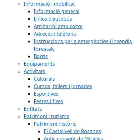
Informació i mobilitat
Informació general
Línies d'autobús
Arribar-hi amb cotxe
Adreces i telèfons
Instruccions per a emergències i incendis
forestals
Barris
Equipaments
Activitats
Culturals
Cursos, tallers i jornades
Esportives
Festes i fires
Entitats
Patrimoni i turisme
Patrimoni històric
El Castellvell de Rosanes
Antic convent de Miralles