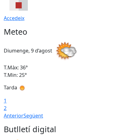
Accedeix
Meteo
Diumenge, 9 d’agost
D
T.Màx: 36°
T
T.Min: 25°
T
Tarda
T
1
2
Anterior
Següent
Butlletí digital