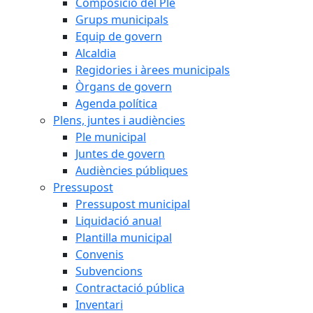
Composició del Ple
Grups municipals
Equip de govern
Alcaldia
Regidories i àrees municipals
Òrgans de govern
Agenda política
Plens, juntes i audiències
Ple municipal
Juntes de govern
Audiències públiques
Pressupost
Pressupost municipal
Liquidació anual
Plantilla municipal
Convenis
Subvencions
Contractació pública
Inventari