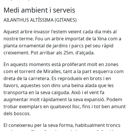
Medi ambient i serveis
AILANTHUS ALTÍSSIMA (GITANES)
Aquest arbre invasor l'estem veient cada dia més al
nostre terme. Fou un arbre importat de la Xina com a
planta ornamental de jardins i parcs pel seu ràpid
creixement. Pot arribar als 25m. d'alçada.
En aquests moments està proliferant molt en zones
com el torrent de Miralles, tant a la part esquerra com
dreta de la carretera. Es reprodueix en brots i en
llavors, aquestes son dins una beina alada que les
transporta en la seva caiguda. Això i el vent fa
augmentar molt ràpidament la seva expansió. Podem
trobar exemplars en qualsevol lloc, fins i tot ben amunt
dels boscos.
El coneixereu per la seva forma, habitualment troncs