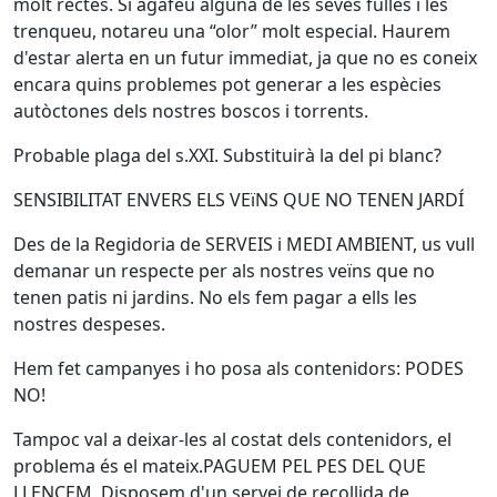
molt rectes. Si agafeu alguna de les seves fulles i les
trenqueu, notareu una “olor” molt especial. Haurem
d'estar alerta en un futur immediat, ja que no es coneix
encara quins problemes pot generar a les espècies
autòctones dels nostres boscos i torrents.
Probable plaga del s.XXI. Substituirà la del pi blanc?
SENSIBILITAT ENVERS ELS VEïNS QUE NO TENEN JARDÍ
Des de la Regidoria de SERVEIS i MEDI AMBIENT, us vull
demanar un respecte per als nostres veïns que no
tenen patis ni jardins. No els fem pagar a ells les
nostres despeses.
Hem fet campanyes i ho posa als contenidors: PODES
NO!
Tampoc val a deixar-les al costat dels contenidors, el
problema és el mateix.PAGUEM PEL PES DEL QUE
LLENCEM. Disposem d'un servei de recollida de