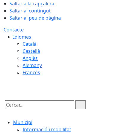
Saltar a la capçalera
Saltar al contingut
Saltar al peu de pàgina
Contacte
Idiomes
Català
Castellà
Anglès
Alemany
Francès
09.08.2026 | 11:19
Cercar:
Municipi
Informació i mobilitat