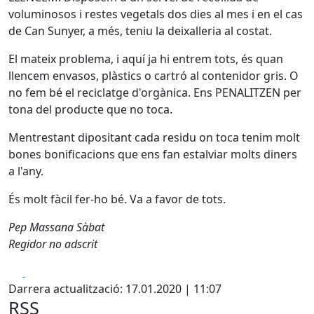
voluminosos i restes vegetals dos dies al mes i en el cas
de Can Sunyer, a més, teniu la deixalleria al costat.
El mateix problema, i aquí ja hi entrem tots, és quan
llencem envasos, plàstics o cartró al contenidor gris. O
no fem bé el reciclatge d'orgànica. Ens PENALITZEN per
tona del producte que no toca.
Mentrestant dipositant cada residu on toca tenim molt
bones bonificacions que ens fan estalviar molts diners
a l'any.
És molt fàcil fer-ho bé. Va a favor de tots.
Pep Massana Sàbat
Regidor no adscrit
Facebook
X
Darrera actualització: 17.01.2020 | 11:07
RSS