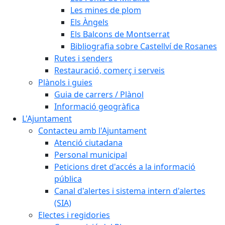
Les mines de plom
Els Àngels
Els Balcons de Montserrat
Bibliografia sobre Castellví de Rosanes
Rutes i senders
Restauració, comerç i serveis
Plànols i guies
Guia de carrers / Plànol
Informació geogràfica
L'Ajuntament
Contacteu amb l'Ajuntament
Atenció ciutadana
Personal municipal
Peticions dret d'accés a la informació
pública
Canal d'alertes i sistema intern d'alertes
(SIA)
Electes i regidories