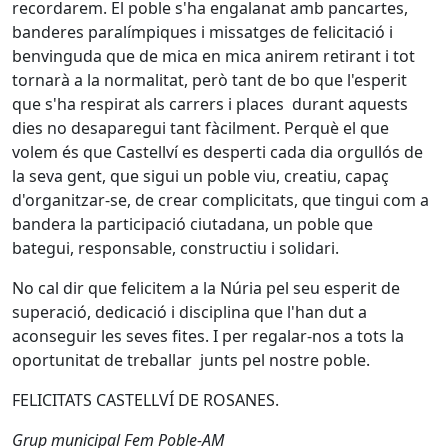
recordarem. El poble s'ha engalanat amb pancartes,
banderes paralímpiques i missatges de felicitació i
benvinguda que de mica en mica anirem retirant i tot
tornarà a la normalitat, però tant de bo que l'esperit
que s'ha respirat als carrers i places durant aquests
dies no desaparegui tant fàcilment. Perquè el que
volem és que Castellví es desperti cada dia orgullós de
la seva gent, que sigui un poble viu, creatiu, capaç
d'organitzar-se, de crear complicitats, que tingui com a
bandera la participació ciutadana, un poble que
bategui, responsable, constructiu i solidari.
No cal dir que felicitem a la Núria pel seu esperit de
superació, dedicació i disciplina que l'han dut a
aconseguir les seves fites. I per regalar-nos a tots la
oportunitat de treballar junts pel nostre poble.
FELICITATS CASTELLVÍ DE ROSANES.
Grup municipal Fem Poble-AM