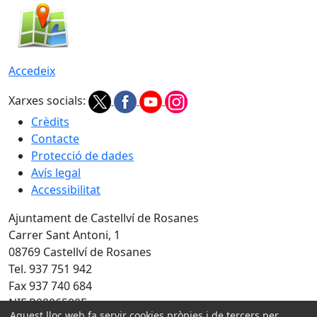
Accedeix
Xarxes socials:
Crèdits
Contacte
Protecció de dades
Avís legal
Accessibilitat
Ajuntament de Castellví de Rosanes
Carrer Sant Antoni, 1
08769 Castellví de Rosanes
Tel. 937 751 942
Fax 937 740 684
NIF P0806500E
Aquest lloc web fa servir cookies pròpies i de tercers per