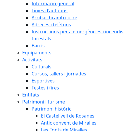
Informació general
Línies d'autobús
Arribar-hi amb cotxe
Adreces i telèfons
Instruccions per a emergències i incendis
forestals
Barris
Equipaments
Activitats
Culturals
Cursos, tallers i jornades
Esportives
Festes i fires
Entitats
Patrimoni i turisme
Patrimoni històric
El Castellvell de Rosanes
Antic convent de Miralles
Les Fonts de Miralles