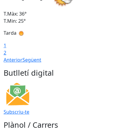
T.Màx: 36°
T
T.Min: 25°
T
Tarda
T
1
2
Anterior
Següent
Butlletí digital
Subscriu-te
Plànol / Carrers