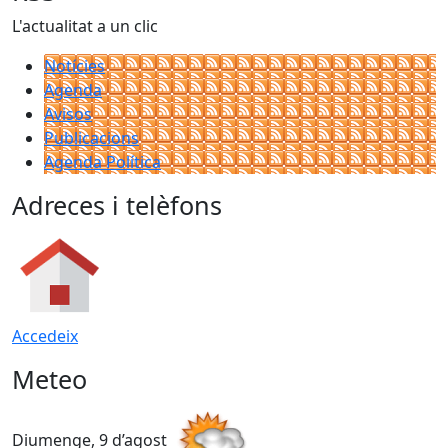
L'actualitat a un clic
Notícies
Agenda
Avisos
Publicacions
Agenda Política
Adreces i telèfons
Accedeix
Meteo
Diumenge, 9 d’agost
D