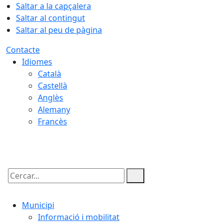
Saltar a la capçalera
Saltar al contingut
Saltar al peu de pàgina
Contacte
Idiomes
Català
Castellà
Anglès
Alemany
Francès
10.08.2026 | 04:08
Cercar:
Municipi
Informació i mobilitat