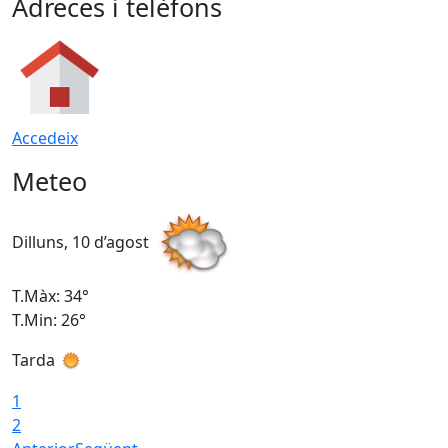
Adreces i telèfons
Accedeix
Meteo
Dilluns, 10 d’agost
D
T.Màx: 34°
T
T.Min: 26°
T
Tarda
T
1
2