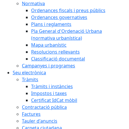
Normativa
Ordenances fiscals i preus públics
Ordenances governatives
Plans i reglaments
Pla General d'Ordenació Urbana
(normativa urbanística)
Mapa urbanístic
Resolucions rellevants
Classificació documental
Campanyes i programes
Seu electrònica
Tràmits
Tràmits i instàncies
Impostos i taxes
Certificat IdCat mòbil
Contractació pública
Factures
Tauler d'anuncis
Carpeta ciutadana