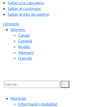
Saltar a la capçalera
Saltar al contingut
Saltar al peu de pàgina
Contacte
Idiomes
Català
Castellà
Anglès
Alemany
Francès
09.08.2026 | 12:57
Cercar:
Municipi
Informació i mobilitat