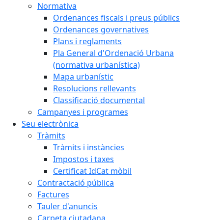
Normativa
Ordenances fiscals i preus públics
Ordenances governatives
Plans i reglaments
Pla General d'Ordenació Urbana
(normativa urbanística)
Mapa urbanístic
Resolucions rellevants
Classificació documental
Campanyes i programes
Seu electrònica
Tràmits
Tràmits i instàncies
Impostos i taxes
Certificat IdCat mòbil
Contractació pública
Factures
Tauler d'anuncis
Carpeta ciutadana