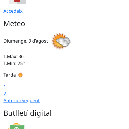
Accedeix
Meteo
Diumenge, 9 d’agost
D
T.Màx: 36°
T
T.Min: 25°
T
Tarda
T
1
2
Anterior
Següent
Butlletí digital