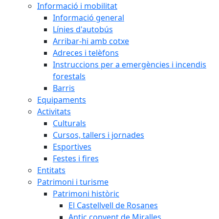
Informació i mobilitat
Informació general
Línies d'autobús
Arribar-hi amb cotxe
Adreces i telèfons
Instruccions per a emergències i incendis
forestals
Barris
Equipaments
Activitats
Culturals
Cursos, tallers i jornades
Esportives
Festes i fires
Entitats
Patrimoni i turisme
Patrimoni històric
El Castellvell de Rosanes
Antic convent de Miralles