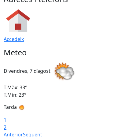
Accedeix
Meteo
Divendres, 7 d’agost
D
T.Màx: 33°
T
T.Min: 23°
T
Tarda
1
2
Anterior
Següent