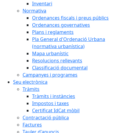
Inventari
Normativa
Ordenances fiscals i preus públics
Ordenances governatives
Plans i reglaments
Pla General d'Ordenació Urbana
(normativa urbanística)
Mapa urbanístic
Resolucions rellevants
Classificació documental
Campanyes i programes
Seu electrònica
Tràmits
Tràmits i instàncies
Impostos i taxes
Certificat IdCat mòbil
Contractació pública
Factures
Tauler d'anuncis