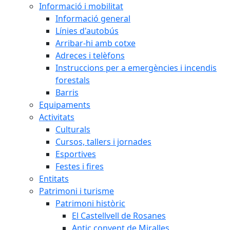
Informació i mobilitat
Informació general
Línies d'autobús
Arribar-hi amb cotxe
Adreces i telèfons
Instruccions per a emergències i incendis
forestals
Barris
Equipaments
Activitats
Culturals
Cursos, tallers i jornades
Esportives
Festes i fires
Entitats
Patrimoni i turisme
Patrimoni històric
El Castellvell de Rosanes
Antic convent de Miralles