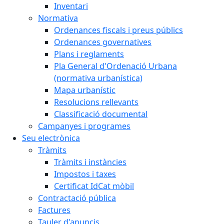
Inventari
Normativa
Ordenances fiscals i preus públics
Ordenances governatives
Plans i reglaments
Pla General d'Ordenació Urbana
(normativa urbanística)
Mapa urbanístic
Resolucions rellevants
Classificació documental
Campanyes i programes
Seu electrònica
Tràmits
Tràmits i instàncies
Impostos i taxes
Certificat IdCat mòbil
Contractació pública
Factures
Tauler d'anuncis