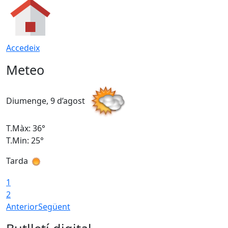
Accedeix
Meteo
Diumenge, 9 d’agost
D
T.Màx: 36°
T
T.Min: 25°
T
Tarda
T
1
2
Anterior
Següent