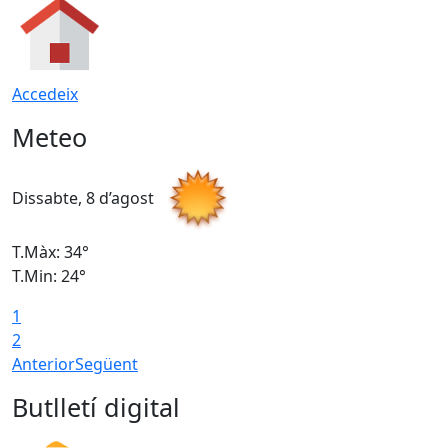
Accedeix
Meteo
Dissabte, 8 d’agost
D
T.Màx: 34°
T
T.Min: 24°
T
1
2
Anterior
Següent
Butlletí digital