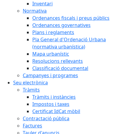
Inventari
Normativa
Ordenances fiscals i preus públics
Ordenances governatives
Plans i reglaments
Pla General d'Ordenació Urbana
(normativa urbanística)
Mapa urbanístic
Resolucions rellevants
Classificació documental
Campanyes i programes
Seu electrònica
Tràmits
Tràmits i instàncies
Impostos i taxes
Certificat IdCat mòbil
Contractació pública
Factures
Tauler d'anuncis