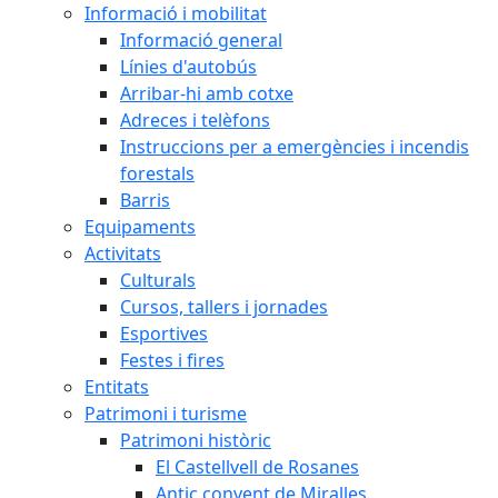
Informació i mobilitat
Informació general
Línies d'autobús
Arribar-hi amb cotxe
Adreces i telèfons
Instruccions per a emergències i incendis
forestals
Barris
Equipaments
Activitats
Culturals
Cursos, tallers i jornades
Esportives
Festes i fires
Entitats
Patrimoni i turisme
Patrimoni històric
El Castellvell de Rosanes
Antic convent de Miralles