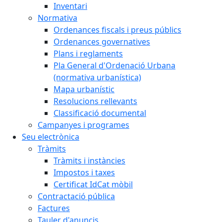
Inventari
Normativa
Ordenances fiscals i preus públics
Ordenances governatives
Plans i reglaments
Pla General d'Ordenació Urbana
(normativa urbanística)
Mapa urbanístic
Resolucions rellevants
Classificació documental
Campanyes i programes
Seu electrònica
Tràmits
Tràmits i instàncies
Impostos i taxes
Certificat IdCat mòbil
Contractació pública
Factures
Tauler d'anuncis