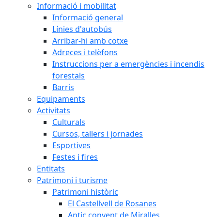
Informació i mobilitat
Informació general
Línies d'autobús
Arribar-hi amb cotxe
Adreces i telèfons
Instruccions per a emergències i incendis
forestals
Barris
Equipaments
Activitats
Culturals
Cursos, tallers i jornades
Esportives
Festes i fires
Entitats
Patrimoni i turisme
Patrimoni històric
El Castellvell de Rosanes
Antic convent de Miralles