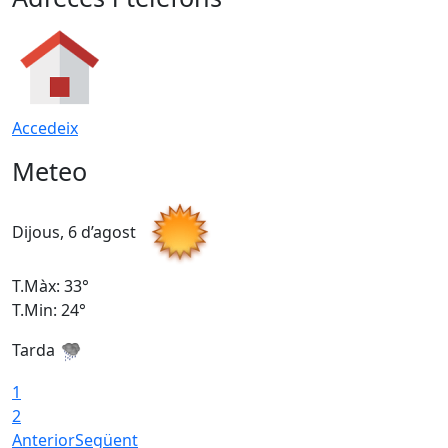
Accedeix
Meteo
Dijous, 6 d’agost
D
T.Màx: 33°
T
T.Min: 24°
T
Tarda
1
2
Anterior
Següent