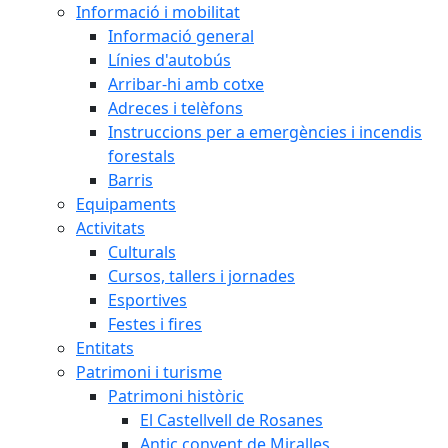
Informació i mobilitat
Informació general
Línies d'autobús
Arribar-hi amb cotxe
Adreces i telèfons
Instruccions per a emergències i incendis
forestals
Barris
Equipaments
Activitats
Culturals
Cursos, tallers i jornades
Esportives
Festes i fires
Entitats
Patrimoni i turisme
Patrimoni històric
El Castellvell de Rosanes
Antic convent de Miralles