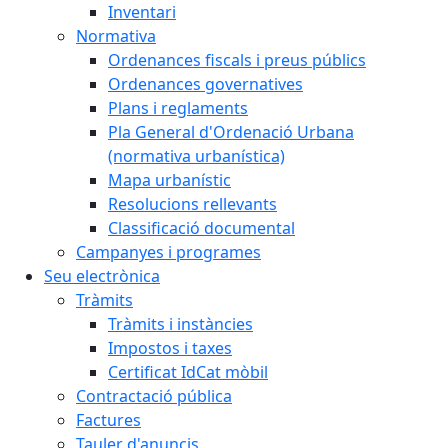
Inventari
Normativa
Ordenances fiscals i preus públics
Ordenances governatives
Plans i reglaments
Pla General d'Ordenació Urbana
(normativa urbanística)
Mapa urbanístic
Resolucions rellevants
Classificació documental
Campanyes i programes
Seu electrònica
Tràmits
Tràmits i instàncies
Impostos i taxes
Certificat IdCat mòbil
Contractació pública
Factures
Tauler d'anuncis