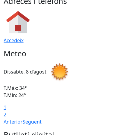
Adreces i telèfons
Accedeix
Meteo
Dissabte, 8 d’agost
D
T.Màx: 34°
T
T.Min: 24°
T
1
2
Anterior
Següent
Butlletí digital