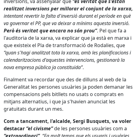
inversions, va assenyalar que
“és veritat que s'estan
realitzat inversions per millorar el conjunt de la xarxa,
intentant revertir la falta d'inversió durant el període en què
va governar el PP, que va deixar a mínims aquesta inversió.
Però és veritat que encara no són prou”
. Pel que fa a
l'auditoria de la xarxa, va explicar que ja està en marxa i
que existeix el Pla de transformació de Rodalies, que
“quan s'hagi analitzat tota la xarxa, amb les planificacions i
calendaritzacions d'aquestes intervencions, gestionarà la
nova empresa pública ja constituïda”
.
Finalment va recordar que des de dilluns al web de la
Generalitat les persones usuàries ja poden demanar les
compensacions pels bitllets no usats o comprats en
mitjans alternatius, i que ja s'havien anunciat les
gratuïtats durant un mes.
Com a tancament, l'alcalde, Sergi Busquets, va voler
destacar
“el civisme”
de les persones usuàries com a
“extraordinari”
.
“Fa molt temps que els usuaris i usuàries