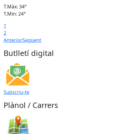
T.Màx: 34°
T
T.Min: 24°
T
1
2
Anterior
Següent
Butlletí digital
Subscriu-te
Plànol / Carrers