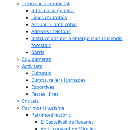
Informació i mobilitat
Informació general
Línies d'autobús
Arribar-hi amb cotxe
Adreces i telèfons
Instruccions per a emergències i incendis
forestals
Barris
Equipaments
Activitats
Culturals
Cursos, tallers i jornades
Esportives
Festes i fires
Entitats
Patrimoni i turisme
Patrimoni històric
El Castellvell de Rosanes
Antic convent de Miralles