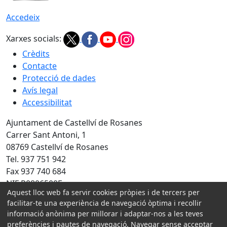
Accedeix
Xarxes socials:
Crèdits
Contacte
Protecció de dades
Avís legal
Accessibilitat
Ajuntament de Castellví de Rosanes
Carrer Sant Antoni, 1
08769 Castellví de Rosanes
Tel. 937 751 942
Fax 937 740 684
NIF P0806500E
Aquest lloc web fa servir cookies pròpies i de tercers per
Amb la col·laboració de:
facilitar-te una experiència de navegació òptima i recollir
informació anònima per millorar i adaptar-nos a les teves
preferències i pautes de navegació. Navegar sense acceptar