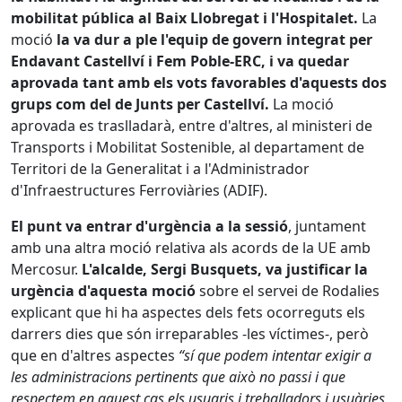
mobilitat pública al Baix Llobregat i l'Hospitalet.
La
moció
la va dur a ple l'equip de govern integrat per
Endavant Castellví i Fem Poble-ERC, i va quedar
aprovada tant amb els vots favorables d'aquests dos
grups com del de Junts per Castellví.
La moció
aprovada es traslladarà, entre d'altres, al ministeri de
Transports i Mobilitat Sostenible, al departament de
Territori de la Generalitat i a l'Administrador
d'Infraestructures Ferroviàries (ADIF).
El punt va entrar d'urgència a la sessió
, juntament
amb una altra moció relativa als acords de la UE amb
Mercosur.
L'alcalde, Sergi Busquets, va justificar la
urgència d'aquesta moció
sobre el servei de Rodalies
explicant que hi ha aspectes dels fets ocorreguts els
darrers dies que són irreparables -les víctimes-, però
que en d'altres aspectes
“sí que podem intentar exigir a
les administracions pertinents que això no passi i que
respectem en aquest cas els usuaris i treballadors i usuàries