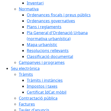
Inventari
Normativa
Ordenances fiscals i preus públics
Ordenances governatives
Plans i reglaments
Pla General d'Ordenació Urbana
(normativa urbanística)
Mapa urbanístic
Resolucions rellevants
Classificació documental
Campanyes i programes
Seu electrònica
Tràmits
Tràmits i instàncies
Impostos i taxes
Certificat IdCat mòbil
Contractació pública
Factures
Tauler d'anuncis