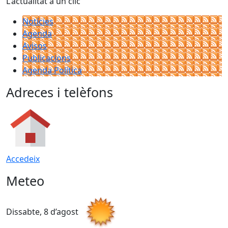
L'actualitat a un clic
Notícies
Agenda
Avisos
Publicacions
Agenda Política
Adreces i telèfons
Accedeix
Meteo
Dissabte, 8 d’agost
D