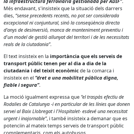
la infraestructura ferroviària gestionada per ADIF”
.
Més endavant, s'insisteix que la situació dels darrers
dies,
“sense precedents recents, no pot ser considerada
excepcional ni conjuntural, sinó la conseqüència directa
d'anys de desinversió, manca de manteniment preventiu i
d'un model de gestió allunyat del territori i de les necessitats
reals de la ciutadania”
.
El text insisteix en la
importància que els serveis de
transport públic tenen per al dia a dia de la
ciutadania i del teixit econòmic
de la comarca i
insisteix en el
“dret a una mobilitat pública digna,
fiable i segura”
.
La moció igualment expressa que
“el traspàs efectiu de
Rodalies de Catalunya -i en particular de les línies que donen
servei al Baix Llobregat i l'Hospitalet- esdevé una necessitat
urgent i inajornable”
, i també insisteix a demanar que es
potenciïn al mateix temps serveis de transport públic
complementaris, com els autobusos.