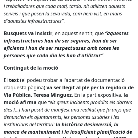
i treballadores que cada matí, tarda, nit utilitzen aquests
serveis i que posen la seva vida, com hem vist, en mans
d'aquestes infraestructures”
.
Busquets va insistir
, en aquest sentit, que
“aquestes
infraestructures han de ser segures, han de ser
eficients i han de ser respectuoses amb totes les
persones que cada dia les han d'utilitzar”
.
Contingut de la moció
El
text
(el podeu trobar a l'apartat de documentació
d'aquesta pàgina)
va ser llegit al ple per la regidora de
Via Pública, Teresa Mínguez
. En la part expositiva,
la
moció afirma
que
“els greus incidents produïts els darrers
dies [...] han posat de manifest una realitat que fa anys que
denuncien els ajuntaments, les persones usuàries i les
institucions del territori:
la històrica desinversió, la
manca de manteniment i la insuficient planificació de