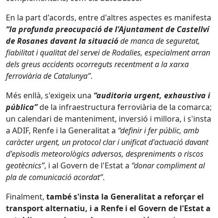
En la part d'acords, entre d'altres aspectes es manifesta
“la profunda preocupació de l'Ajuntament de Castellví
de Rosanes davant la situació
de manca de seguretat,
fiabilitat i qualitat del servei de Rodalies, especialment arran
dels greus accidents ocorreguts recentment a la xarxa
ferroviària de Catalunya”
.
Més enllà, s'exigeix una
“auditoria urgent, exhaustiva i
pública”
de la infraestructura ferroviària de la comarca;
un calendari de manteniment, inversió i millora, i s'insta
a ADIF, Renfe i la Generalitat a
“definir i fer públic, amb
caràcter urgent, un protocol clar i unificat d'actuació davant
d'episodis meteorològics adversos, despreniments o riscos
geotècnics”
, i al Govern de l'Estat a
“donar compliment al
pla de comunicació acordat”
.
Finalment,
també s'insta la Generalitat a reforçar el
transport alternatiu, i a Renfe i el Govern de l'Estat a