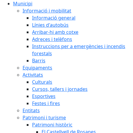
Municipi
Informació i mobilitat
Informació general
Línies d'autobús
Arribar-hi amb cotxe
Adreces i telèfons
Instruccions per a emergències i incendis
forestals
Barris
Equipaments
Activitats
Culturals
Cursos, tallers i jornades
Esportives
Festes i fires
Entitats
Patrimoni i turisme
Patrimoni històric
El Castellvell de Rosanes