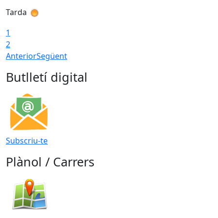
Tarda
T
1
2
Anterior
Següent
Butlletí digital
Subscriu-te
Plànol / Carrers