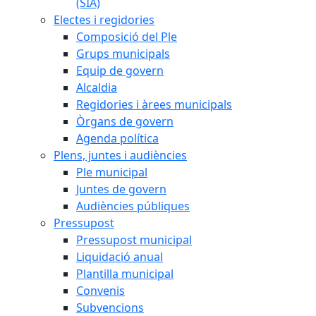
(SIA)
Electes i regidories
Composició del Ple
Grups municipals
Equip de govern
Alcaldia
Regidories i àrees municipals
Òrgans de govern
Agenda política
Plens, juntes i audiències
Ple municipal
Juntes de govern
Audiències públiques
Pressupost
Pressupost municipal
Liquidació anual
Plantilla municipal
Convenis
Subvencions