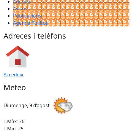
Agenda
Avisos
Publicacions
Agenda Política
Adreces i telèfons
Accedeix
Meteo
Diumenge, 9 d’agost
D
T.Màx: 36°
T
T.Min: 25°
T