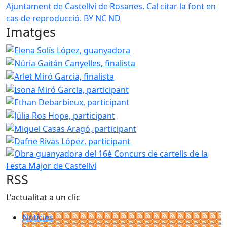
Ajuntament de Castellví de Rosanes. Cal citar la font en
cas de reproducció. BY NC ND
Imatges
Elena Solís López, guanyadora
Núria Gaitán Canyelles, fi
Arlet Miró Garcia, finali
Isona Miró Garcia, participan
Ethan Debarbieux, partic
Júlia Ros Hope, participan
Miquel Casas Aragó, particip
Dafne Rivas López, part
Obra guanyadora del 16è C
RSS
L'actualitat a un clic
Notícies