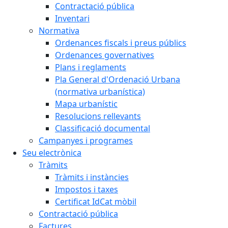
Contractació pública
Inventari
Normativa
Ordenances fiscals i preus públics
Ordenances governatives
Plans i reglaments
Pla General d'Ordenació Urbana
(normativa urbanística)
Mapa urbanístic
Resolucions rellevants
Classificació documental
Campanyes i programes
Seu electrònica
Tràmits
Tràmits i instàncies
Impostos i taxes
Certificat IdCat mòbil
Contractació pública
Factures