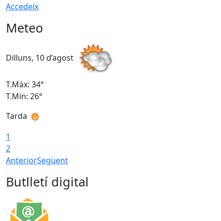
Accedeix
Meteo
Dilluns, 10 d’agost
D
T.Màx: 34°
T
T.Min: 26°
T
Tarda
T
1
2
Anterior
Següent
Butlletí digital