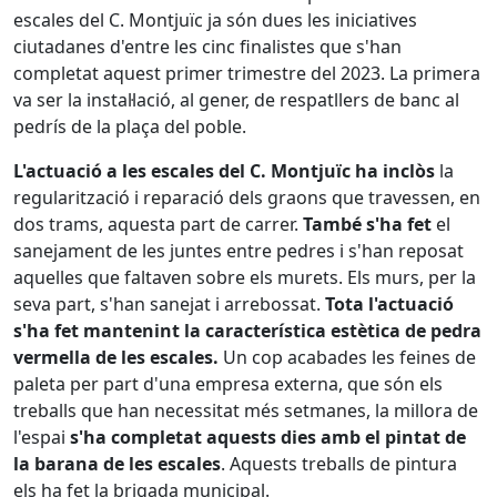
escales del C. Montjuïc ja són dues les iniciatives
ciutadanes d'entre les cinc finalistes que s'han
completat aquest primer trimestre del 2023. La primera
va ser la instal·lació, al gener, de respatllers de banc al
pedrís de la plaça del poble.
L'actuació a les escales del C. Montjuïc ha inclòs
la
regularització i reparació dels graons que travessen, en
dos trams, aquesta part de carrer.
També s'ha fet
el
sanejament de les juntes entre pedres i s'han reposat
aquelles que faltaven sobre els murets. Els murs, per la
seva part, s'han sanejat i arrebossat.
Tota l'actuació
s'ha fet mantenint la característica estètica de pedra
vermella de les escales.
Un cop acabades les feines de
paleta per part d'una empresa externa, que són els
treballs que han necessitat més setmanes, la millora de
l'espai
s'ha completat aquests dies amb el pintat de
la barana de les escales
. Aquests treballs de pintura
els ha fet la brigada municipal.