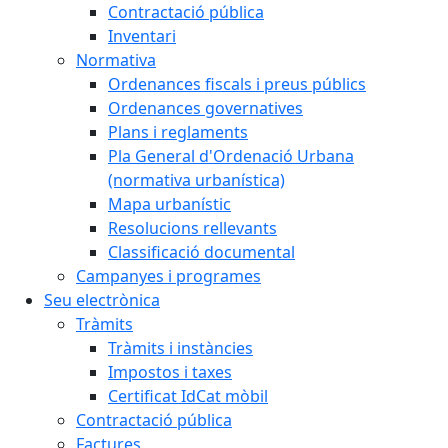
Contractació pública
Inventari
Normativa
Ordenances fiscals i preus públics
Ordenances governatives
Plans i reglaments
Pla General d'Ordenació Urbana
(normativa urbanística)
Mapa urbanístic
Resolucions rellevants
Classificació documental
Campanyes i programes
Seu electrònica
Tràmits
Tràmits i instàncies
Impostos i taxes
Certificat IdCat mòbil
Contractació pública
Factures