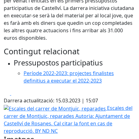
per veïnat i entitats en els primers pressupostos
participatius de Castellví. La darrera iniciativa ciutadana
en executar-se serà la del material per al local jove, que
es farà amb els diners que quedin un cop completades
les altres quatre actuacions i fins arribar als 31.000
euros disponibles.
Contingut relacionat
Pressupostos participatius
Període 2022-2023: projectes finalistes
definitius a executar el 2022-2023
Facebook
X
Darrera actualització: 15.03.2023 | 15:07
Escales del carrer de Montjuïc, reparades
Escales del
carrer de Montjuïc, reparades
Autoria: Ajuntament de
Castellví de Rosanes. Cal citar la font en cas de
reproducció. BY ND NC