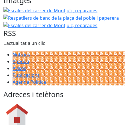
Imatges
Escales del carrer de Montjuïc, reparades
Respatllers de
Esca
RSS
L'actualitat a un clic
Notícies
Agenda
Avisos
Publicacions
Agenda Política
Adreces i telèfons