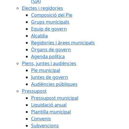
(SIA)
Electes i regidories
Composició del Ple
Grups municipals
Equip de govern
Alcaldia
Regidories i àrees municipals
Òrgans de govern
Agenda política
Plens, juntes i audiències
Ple municipal
Juntes de govern
Audiències públiques
Pressupost
Pressupost municipal
Liquidació anual
Plantilla municipal
Convenis
Subvencions