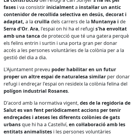
La construcció
del refugi a Can Sunyer
s'ha fet per
fases
i va consistir
inicialment
a
instal·lar un antic
contenidor de recollida selectiva en desús, decorat i
adaptat,
a la
cruïlla
dels carrers de la
Muntanya i
de
Serra d'Or
.
Ara
, l'espai on hi ha el refugi
s'ha envoltat
amb una tanca
de protecció que té una gatera perquè
els felins entrin i surtin i una porta gran per donar
accés a les persones voluntàries de la colònia per a la
gestió del dia a dia.
L'Ajuntament preveu
poder habilitar en un futur
proper un altre espai de naturalesa similar
per donar
refugi i endreçar l'espai on resideix la colònia felina del
polígon industrial Rosanes
.
D'acord amb la normativa vigent,
des de la regidoria de
Salut es van fent periòdicament accions per tenir
endreçades i ateses les diferents colònies de gats
urbans
que hi ha a Castellví,
en col·laboració amb les
entitats animalistes
i les persones voluntàries