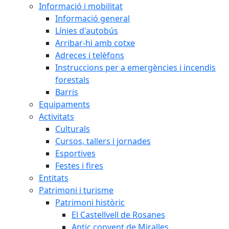
Informació i mobilitat
Informació general
Línies d'autobús
Arribar-hi amb cotxe
Adreces i telèfons
Instruccions per a emergències i incendis
forestals
Barris
Equipaments
Activitats
Culturals
Cursos, tallers i jornades
Esportives
Festes i fires
Entitats
Patrimoni i turisme
Patrimoni històric
El Castellvell de Rosanes
Antic convent de Miralles