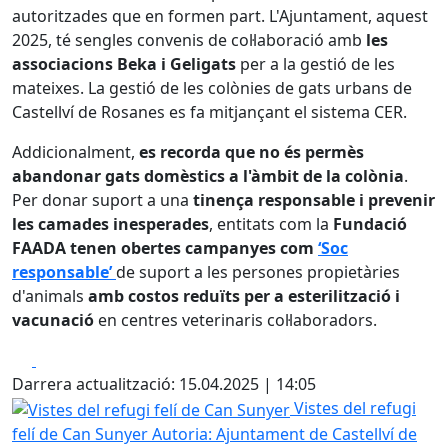
autoritzades que en formen part. L'Ajuntament, aquest
2025, té sengles convenis de col·laboració amb
les
associacions Beka i Geligats
per a la gestió de les
mateixes. La gestió de les colònies de gats urbans de
Castellví de Rosanes es fa mitjançant el sistema CER.
Addicionalment,
es recorda que no és permès
abandonar gats domèstics a l'àmbit de la colònia
.
Per donar suport a una
tinença responsable i prevenir
les camades inesperades
, entitats com la
Fundació
FAADA tenen obertes campanyes com
‘Soc
responsable’
de suport a les persones propietàries
d'animals
amb costos reduïts per a esterilització i
vacunació
en centres veterinaris col·laboradors.
Facebook
X
Darrera actualització: 15.04.2025 | 14:05
Vistes del refugi felí de Can Sunyer
Vistes del refugi
felí de Can Sunyer
Autoria: Ajuntament de Castellví de