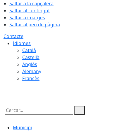
Saltar a la capçalera
Saltar al contingut
Saltar a imatges
Saltar al peu de pàgina
Contacte
Idiomes
Català
Castellà
Anglès
Alemany
Francès
07.08.2026 | 02:49
Cercar:
Municipi