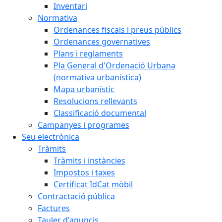
Inventari
Normativa
Ordenances fiscals i preus públics
Ordenances governatives
Plans i reglaments
Pla General d'Ordenació Urbana
(normativa urbanística)
Mapa urbanístic
Resolucions rellevants
Classificació documental
Campanyes i programes
Seu electrònica
Tràmits
Tràmits i instàncies
Impostos i taxes
Certificat IdCat mòbil
Contractació pública
Factures
Tauler d'anuncis