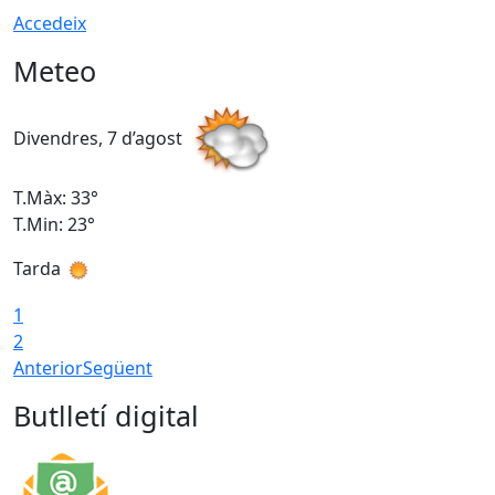
Accedeix
Meteo
Divendres, 7 d’agost
D
T.Màx: 33°
T
T.Min: 23°
T
Tarda
1
2
Anterior
Següent
Butlletí digital