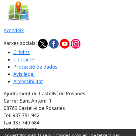
Accedeix
Xarxes socials:
Crèdits
Contacte
Protecció de dades
Avís legal
Accessibilitat
Ajuntament de Castellví de Rosanes
Carrer Sant Antoni, 1
08769 Castellví de Rosanes
Tel. 937 751 942
Fax 937 740 684
NIF P0806500E
Aquest lloc web fa servir cookies pròpies i de tercers per