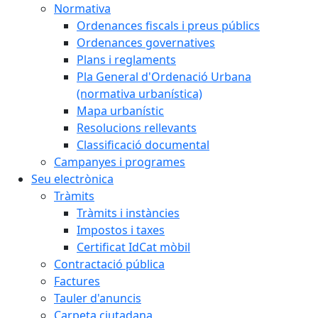
Normativa
Ordenances fiscals i preus públics
Ordenances governatives
Plans i reglaments
Pla General d'Ordenació Urbana
(normativa urbanística)
Mapa urbanístic
Resolucions rellevants
Classificació documental
Campanyes i programes
Seu electrònica
Tràmits
Tràmits i instàncies
Impostos i taxes
Certificat IdCat mòbil
Contractació pública
Factures
Tauler d'anuncis
Carpeta ciutadana