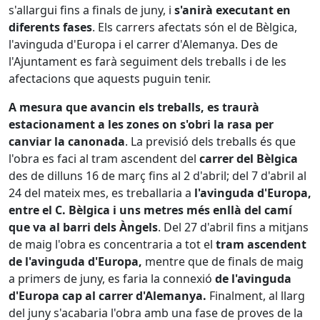
s'allargui fins a finals de juny, i
s'anirà executant en
diferents fases
. Els carrers afectats són el de Bèlgica,
l'avinguda d'Europa i el carrer d'Alemanya. Des de
l'Ajuntament es farà seguiment dels treballs i de les
afectacions que aquests puguin tenir.
A mesura que avancin els treballs, es traurà
estacionament a les zones on s'obri la rasa per
canviar la canonada
. La previsió dels treballs és que
l'obra es faci al tram ascendent del
carrer del Bèlgica
des de dilluns 16 de març fins al 2 d'abril; del 7 d'abril al
24 del mateix mes, es treballaria a
l'avinguda d'Europa,
entre el C. Bèlgica i uns metres més enllà del camí
que va al barri dels Àngels
. Del 27 d'abril fins a mitjans
de maig l'obra es concentraria a tot el
tram ascendent
de l'avinguda d'Europa,
mentre que de finals de maig
a primers de juny, es faria la connexió
de l'avinguda
d'Europa cap al carrer d'Alemanya.
Finalment, al llarg
del juny s'acabaria l'obra amb una fase de proves de la