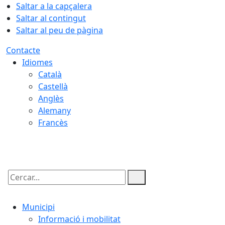
Saltar a la capçalera
Saltar al contingut
Saltar al peu de pàgina
Contacte
Idiomes
Català
Castellà
Anglès
Alemany
Francès
07.08.2026 | 14:18
Cercar:
Municipi
Informació i mobilitat