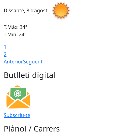
Dissabte, 8 d’agost
D
T.Màx: 34°
T
T.Min: 24°
T
1
2
Anterior
Següent
Butlletí digital
Subscriu-te
Plànol / Carrers