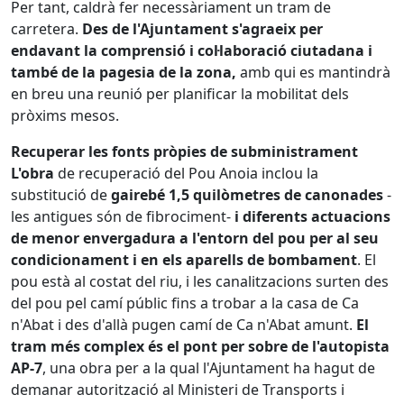
Per tant, caldrà fer necessàriament un tram de
carretera.
Des de l'Ajuntament s'agraeix per
endavant la comprensió i col·laboració ciutadana i
també de la pagesia de la zona,
amb qui es mantindrà
en breu una reunió per planificar la mobilitat dels
pròxims mesos.
Recuperar les fonts pròpies de subministrament
L'obra
de recuperació del Pou Anoia inclou la
substitució de
gairebé 1,5 quilòmetres de canonades
-
les antigues són de fibrociment-
i diferents actuacions
de menor envergadura a l'entorn del pou per al seu
condicionament i en els aparells de bombament
. El
pou està al costat del riu, i les canalitzacions surten des
del pou pel camí públic fins a trobar a la casa de Ca
n'Abat i des d'allà pugen camí de Ca n'Abat amunt.
El
tram més complex és el pont per sobre de l'autopista
AP-7
, una obra per a la qual l'Ajuntament ha hagut de
demanar autorització al Ministeri de Transports i