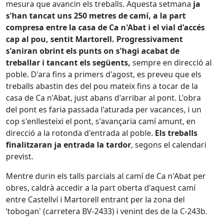
mesura que avancin els treballs.
Aquesta setmana
ja
s'han tancat uns 250 metres de camí, a la part
compresa entre la casa de Ca n'Abat i el vial d'accés
cap al pou, sentit Martorell. Progressivament
s'aniran obrint els punts on s'hagi acabat de
treballar i tancant els següents,
sempre en direcció al
poble. D'ara fins a primers d'agost, es preveu que els
treballs abastin des del pou mateix fins a tocar de la
casa de Ca n'Abat, just abans d'arribar al pont. L'obra
del pont es faria passada l'aturada per vacances, i un
cop s'enllesteixi el pont, s'avançaria camí amunt, en
direcció a la rotonda d'entrada al poble.
Els treballs
finalitzaran ja entrada la tardor
, segons el calendari
previst.
Mentre durin els talls parcials al camí de Ca n'Abat per
obres, caldrà accedir a la part oberta d'aquest camí
entre Castellví i Martorell entrant per la zona del
‘tobogan' (carretera BV-2433) i venint des de la C-243b.