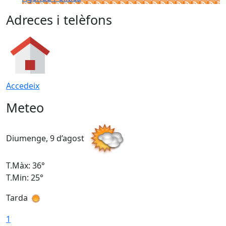
Adreces i telèfons
Accedeix
Meteo
Diumenge, 9 d’agost
D
T.Màx: 36°
T
T.Min: 25°
T
Tarda
T
1