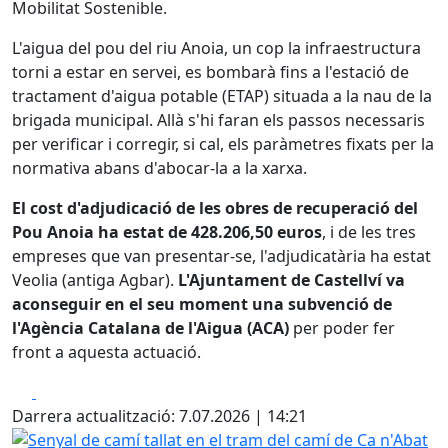
Mobilitat Sostenible.
L'aigua del pou del riu Anoia, un cop la infraestructura
torni a estar en servei, es bombarà fins a l'estació de
tractament d'aigua potable (ETAP) situada a la nau de la
brigada municipal. Allà s'hi faran els passos necessaris
per verificar i corregir, si cal, els paràmetres fixats per la
normativa abans d'abocar-la a la xarxa.
El cost d'adjudicació de les obres de recuperació del
Pou Anoia ha estat de 428.206,50 euros
, i de les tres
empreses que van presentar-se, l'adjudicatària ha estat
Veolia (antiga Agbar).
L'Ajuntament de Castellví va
aconseguir en el seu moment una subvenció de
l'Agència Catalana de l'Aigua (ACA)
per poder fer
front a aquesta actuació.
Facebook
X
Darrera actualització: 7.07.2026 | 14:21
Senyal de camí tallat en el tram del camí de Ca n'Abat afe