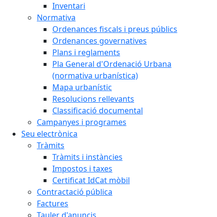
Inventari
Normativa
Ordenances fiscals i preus públics
Ordenances governatives
Plans i reglaments
Pla General d'Ordenació Urbana
(normativa urbanística)
Mapa urbanístic
Resolucions rellevants
Classificació documental
Campanyes i programes
Seu electrònica
Tràmits
Tràmits i instàncies
Impostos i taxes
Certificat IdCat mòbil
Contractació pública
Factures
Tauler d'anuncis