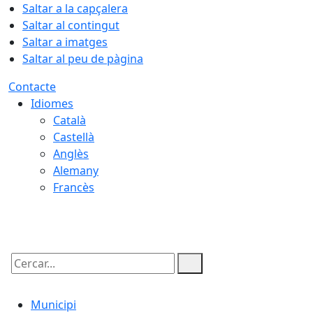
Saltar a la capçalera
Saltar al contingut
Saltar a imatges
Saltar al peu de pàgina
Contacte
Idiomes
Català
Castellà
Anglès
Alemany
Francès
09.08.2026 | 11:31
Cercar:
Municipi