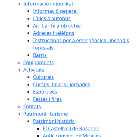
Informació i mobilitat
Informació general
Línies d'autobús
Arribar-hi amb cotxe
Adreces i telèfons
Instruccions per a emergències i incendis
forestals
Barris
Equipaments
Activitats
Culturals
Cursos, tallers i jornades
Esportives
Festes i fires
Entitats
Patrimoni i turisme
Patrimoni històric
El Castellvell de Rosanes
Antic convent de Miralles