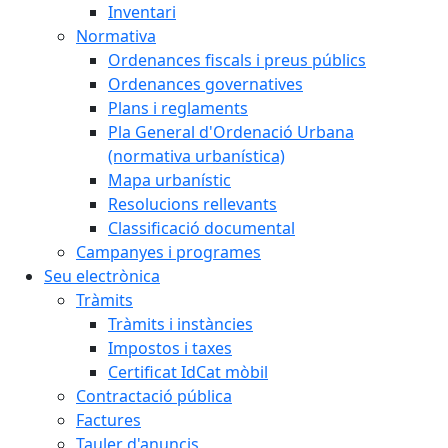
Inventari
Normativa
Ordenances fiscals i preus públics
Ordenances governatives
Plans i reglaments
Pla General d'Ordenació Urbana
(normativa urbanística)
Mapa urbanístic
Resolucions rellevants
Classificació documental
Campanyes i programes
Seu electrònica
Tràmits
Tràmits i instàncies
Impostos i taxes
Certificat IdCat mòbil
Contractació pública
Factures
Tauler d'anuncis