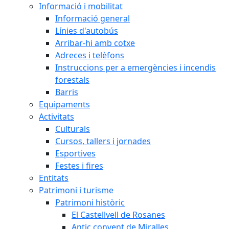
Informació i mobilitat
Informació general
Línies d'autobús
Arribar-hi amb cotxe
Adreces i telèfons
Instruccions per a emergències i incendis
forestals
Barris
Equipaments
Activitats
Culturals
Cursos, tallers i jornades
Esportives
Festes i fires
Entitats
Patrimoni i turisme
Patrimoni històric
El Castellvell de Rosanes
Antic convent de Miralles