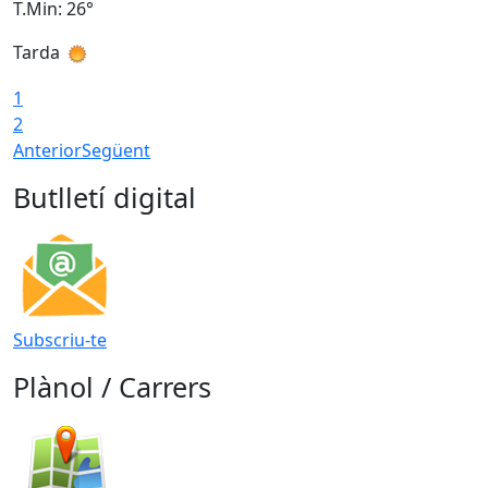
T.Min: 26°
T
Tarda
T
1
2
Anterior
Següent
Butlletí digital
Subscriu-te
Plànol / Carrers