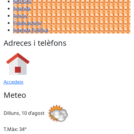
Notícies
Agenda
Avisos
Publicacions
Agenda Política
Adreces i telèfons
Accedeix
Meteo
Dilluns, 10 d’agost
D
T.Màx: 34°
T