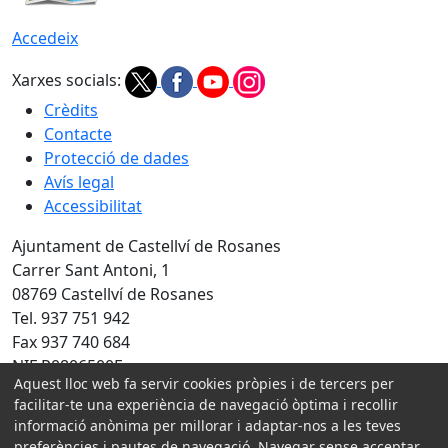
Accedeix
Xarxes socials:
Crèdits
Contacte
Protecció de dades
Avís legal
Accessibilitat
Ajuntament de Castellví de Rosanes
Carrer Sant Antoni, 1
08769 Castellví de Rosanes
Tel. 937 751 942
Fax 937 740 684
NIF P0806500E
Aquest lloc web fa servir cookies pròpies i de tercers per
Amb la col·laboració de:
facilitar-te una experiència de navegació òptima i recollir
informació anònima per millorar i adaptar-nos a les teves
preferències i pautes de navegació. Navegar sense acceptar