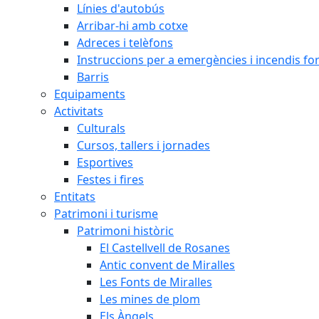
Línies d'autobús
Arribar-hi amb cotxe
Adreces i telèfons
Instruccions per a emergències i incendis for
Barris
Equipaments
Activitats
Culturals
Cursos, tallers i jornades
Esportives
Festes i fires
Entitats
Patrimoni i turisme
Patrimoni històric
El Castellvell de Rosanes
Antic convent de Miralles
Les Fonts de Miralles
Les mines de plom
Els Àngels