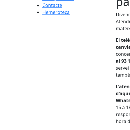
pa
Contacte
Hemeroteca
Divend
Atendr
mateix
El tel
canvia
concer
al 93 
servei
també 
L'aten
d'aqu
What
15 a 1
respon
hora d