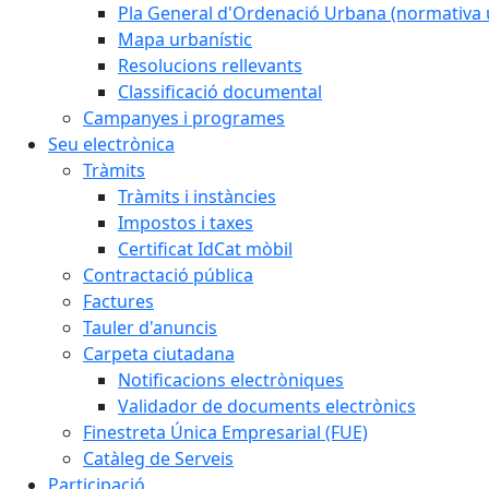
Pla General d'Ordenació Urbana (normativa 
Mapa urbanístic
Resolucions rellevants
Classificació documental
Campanyes i programes
Seu electrònica
Tràmits
Tràmits i instàncies
Impostos i taxes
Certificat IdCat mòbil
Contractació pública
Factures
Tauler d'anuncis
Carpeta ciutadana
Notificacions electròniques
Validador de documents electrònics
Finestreta Única Empresarial (FUE)
Catàleg de Serveis
Participació