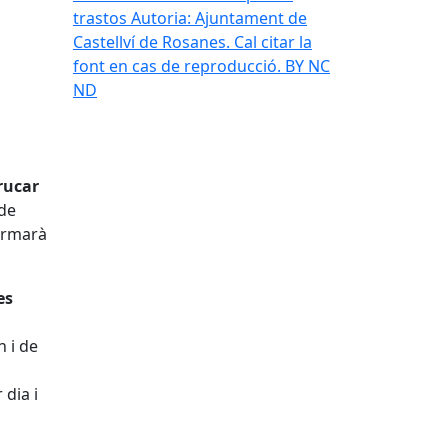
trastos
Autoria: Ajuntament de
Castellví de Rosanes. Cal citar la
font en cas de reproducció. BY NC
ND
rucar
 de
formarà
es
h i de
 dia i