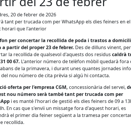
rtir del 23 de febrer
res, 20 de febrer de 2026
à tant per trucada com per WhatsApp els dies feiners en el
 horari que l'anterior
èfon per concertar la recollida de poda i trastos a domicili
 a partir del proper 23 de febrer.
Des de dilluns vinent, per
tar la recollida de qualsevol d'aquests dos residus
caldrà t
131 00 67.
L'anterior número de telèfon mòbil quedarà fora
 abans de la primavera, i durant unes quantes jornades in
del nou número de cita prèvia si algú hi contacta.
ció oferta per l'empresa CGM,
concessionària del servei,
d
est nou número serà també tant per trucada com per
sApp
i es manté l'horari de gestió els dies feiners de 09 a 13
8h. En cas que s'enviï un missatge fora d'aquest horari, es
drà el primer dia feiner següent a la tramesa per concertar
e recollida.