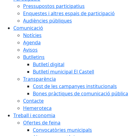
Pressupostos participatius
Enquestes i altres espais de participació
Audiències públiques
Comunicació
Notícies
Agenda
Avisos
Butlletins
Butlletí digital
Butlletí municipal El Castell
Transparència
Cost de les campanyes institucionals
Bones pràctiques de comunicació pública
Contacte
Hemeroteca
Treball i economia
Ofertes de feina
Convocatòries municipals