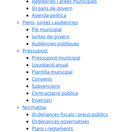
Regidories i àrees municipals
Òrgans de govern
Agenda política
Plens, juntes i audiències
Ple municipal
Juntes de govern
Audiències públiques
Pressupost
Pressupost municipal
Liquidació anual
Plantilla municipal
Convenis
Subvencions
Contractació pública
Inventari
Normativa
Ordenances fiscals i preus públics
Ordenances governatives
Plans i reglaments