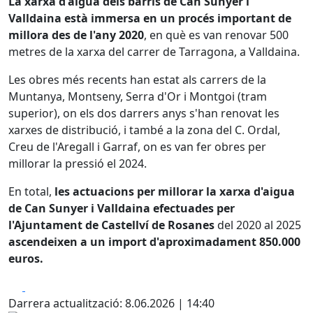
La xarxa d'aigua dels barris de Can Sunyer i
Valldaina està immersa en un procés important de
millora des de l'any 2020
, en què es van renovar 500
metres de la xarxa del carrer de Tarragona, a Valldaina.
Les obres més recents han estat als carrers de la
Muntanya, Montseny, Serra d'Or i Montgoi (tram
superior), on els dos darrers anys s'han renovat les
xarxes de distribució, i també a la zona del C. Ordal,
Creu de l'Aregall i Garraf, on es van fer obres per
millorar la pressió el 2024.
En total,
les actuacions per millorar la xarxa d'aigua
de Can Sunyer i Valldaina efectuades per
l'Ajuntament de Castellví de Rosanes
del 2020 al 2025
ascendeixen a un import d'aproximadament 850.000
euros.
Facebook
X
Darrera actualització: 8.06.2026 | 14:40