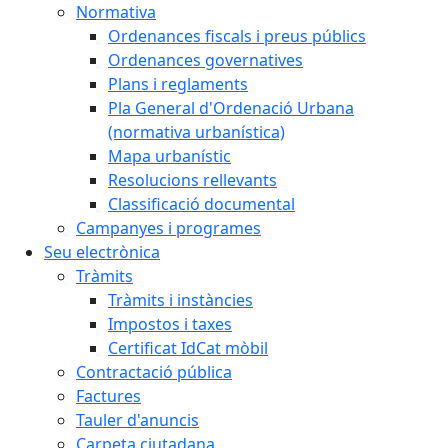
Normativa
Ordenances fiscals i preus públics
Ordenances governatives
Plans i reglaments
Pla General d'Ordenació Urbana
(normativa urbanística)
Mapa urbanístic
Resolucions rellevants
Classificació documental
Campanyes i programes
Seu electrònica
Tràmits
Tràmits i instàncies
Impostos i taxes
Certificat IdCat mòbil
Contractació pública
Factures
Tauler d'anuncis
Carpeta ciutadana