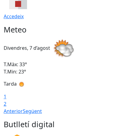
Accedeix
Meteo
Divendres, 7 d’agost
D
T.Màx: 33°
T
T.Min: 23°
T
Tarda
1
2
Anterior
Següent
Butlletí digital