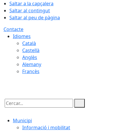
Saltar a la capçalera
Saltar al contingut
Saltar al peu de pàgina
Contacte
Idiomes
Català
Castellà
Anglès
Alemany
Francès
07.08.2026 | 09:30
Cercar:
Municipi
Informació i mobilitat